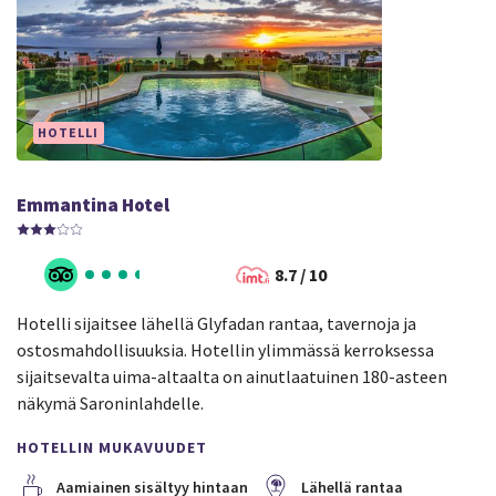
HOTELLI
Emmantina Hotel
8.7 / 10
Hotelli sijaitsee lähellä Glyfadan rantaa, tavernoja ja
ostosmahdollisuuksia. Hotellin ylimmässä kerroksessa
sijaitsevalta uima-altaalta on ainutlaatuinen 180-asteen
näkymä Saroninlahdelle.
HOTELLIN MUKAVUUDET
Aamiainen sisältyy hintaan
Lähellä rantaa