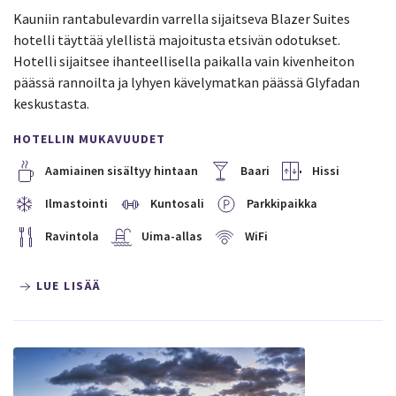
Kauniin rantabulevardin varrella sijaitseva Blazer Suites
hotelli täyttää ylellistä majoitusta etsivän odotukset.
Hotelli sijaitsee ihanteellisella paikalla vain kivenheiton
päässä rannoilta ja lyhyen kävelymatkan päässä Glyfadan
keskustasta.
HOTELLIN MUKAVUUDET
Aamiainen sisältyy hintaan
Baari
Hissi
Ilmastointi
Kuntosali
Parkkipaikka
Ravintola
Uima-allas
WiFi
LUE LISÄÄ