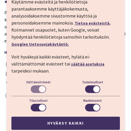
Käytämme evästeitä ja henkilötietoja
parantaaksemme käyttäjäkokemusta,
Palmyra Beach Hotel sijaitsee lähellä Ateenan Rivieraksi
analysoidaksemme sivustomme käyttöä ja
kutsuttua rantaa ja on lisäksi lyhyen matkan päässä
personoidaksemme mainoksia.
Tietoa evästeistä.
ostosmahdollisuuksista ja tavernoista. Hotellin oma uima-
Kolmannet osapuolet, kuten Google, voivat
allas tarjoaa myös mahdollisuuden virkistäytymiseen, mikäli
hyödyntää henkilötietoja samoihin tarkoituksiin.
et jostain syystä halua lähteä jollekin Glyfadan rannoista.
Googlen tietosuojakäytäntö.
HOTELLIN MUKAVUUDET
Voit hyväksyä kaikki evästeet, hylätä ei-
Aamiainen sisältyy hintaan
Lähellä rantaa
välttämättömät evästeet tai
säätää asetuksia
tarpeidesi mukaan.
Ilmastointi
WiFi
Uima-allas
Välttämättömät
Toiminnalliset
Ravintola
Baari
Kuntosali
Hissi
Parkkipaikka
Tilastolliset
Markkinointi
LUE LISÄÄ
HYVÄKSY KAIKKI
Evästeasetukset