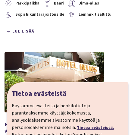
Parkkipaikka
Baari
Uima-allas
Sopii liikuntarajoitteisille
Lemmikit sallittu
LUE LISÄÄ
Tietoa evästeistä
Käytämme evästeitä ja henkilötietoja
parantaaksemme käyttäjäkokemusta,
analysoidaksemme sivustomme käyttöä ja
Hôtel Helios
personoidaksemme mainoksia.
Tietoa evästeistä.
Kolmannet osapuolet, kuten Google, voivat