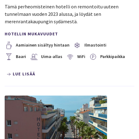
Tämä perheomisteinen hotelli on remontoitu uuteen
tunnelmaan vuoden 2023 alussa, ja löydät sen
merenrantakaupungin sydämestä.
HOTELLIN MUKAVUUDET
Aamiainen sisältyy hintaan
Ilmastointi
Baari
Uima-allas
WiFi
Parkkipaikka
LUE LISÄÄ