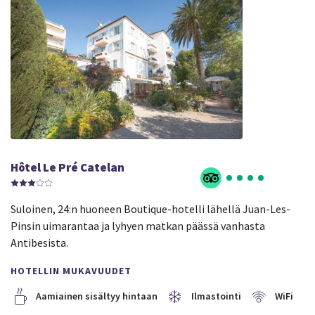
Hôtel Le Pré Catelan
Suloinen, 24:n huoneen Boutique-hotelli lähellä Juan-Les-
Pinsin uimarantaa ja lyhyen matkan päässä vanhasta
Antibesista.
HOTELLIN MUKAVUUDET
Aamiainen sisältyy hintaan
Ilmastointi
WiFi