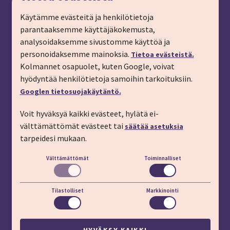
Ryhmämatkat, pyydä tarjous
Käytämme evästeitä ja henkilötietoja
parantaaksemme käyttäjäkokemusta,
Tilaa matkalahjakortti
analysoidaksemme sivustomme käyttöä ja
Tilaa esite
personoidaksemme mainoksia.
Tietoa evästeistä.
Tilaa matkakirje sähköpostiin
Kolmannet osapuolet, kuten Google, voivat
hyödyntää henkilötietoja samoihin tarkoituksiin.
Ilmoita passitiedot
Googlen tietosuojakäytäntö.
Liity kanta-asiakkaaksi
Voit hyväksyä kaikki evästeet, hylätä ei-
Töihin IMT:lle
välttämättömät evästeet tai
säätää asetuksia
YHTEYSTIEDOT
tarpeidesi mukaan.
Välttämättömät
Toiminnalliset
Puhelin: 03 45 800 (pvm/mpm)
Lisäapua:
apu.imt.fi
Tilastolliset
Markkinointi
LÖYDÄT MEIDÄT MYÖS
HYVÄKSY KAIKKI