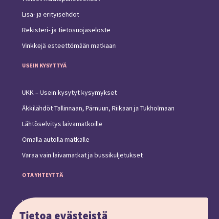
Lisä- ja erityisehdot
Rekisteri- ja tietosuojaseloste
Vinkkejä esteettömään matkaan
USEIN KYSYTTYÄ
UKK – Usein kysytyt kysymykset
Äkkilähdöt Tallinnaan, Pärnuun, Riikaan ja Tukholmaan
Lähtöselvitys laivamatkoille
Omalla autolla matkalle
Varaa vain laivamatkat ja bussikuljetukset
OTA YHTEYTTÄ
Yhteystiedot ja toimipiste
Tietoa evästeistä
Anna palautetta