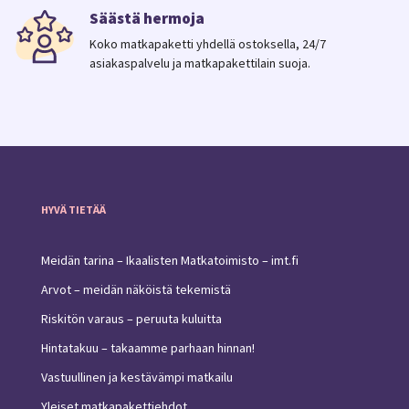
Säästä hermoja
Koko matkapaketti yhdellä ostoksella, 24/7
asiakaspalvelu ja matkapakettilain suoja.
HYVÄ TIETÄÄ
Meidän tarina – Ikaalisten Matkatoimisto – imt.fi
Arvot – meidän näköistä tekemistä
Riskitön varaus – peruuta kuluitta
Hintatakuu – takaamme parhaan hinnan!
Vastuullinen ja kestävämpi matkailu
Yleiset matkapakettiehdot