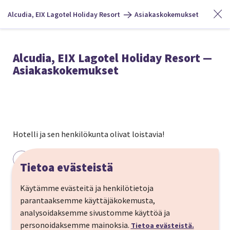
Alcudia, EIX Lagotel Holiday Resort
Asiakaskokemukset
Alcudia, EIX Lagotel Holiday Resort —
Asiakaskokemukset
Hotelli ja sen henkilökunta olivat loistavia!
Kati
Tietoa evästeistä
Perheen kanssa · October 2023
Käytämme evästeitä ja henkilötietoja
parantaaksemme käyttäjäkokemusta,
Evästeasetukset
analysoidaksemme sivustomme käyttöä ja
personoidaksemme mainoksia.
Tietoa evästeistä.