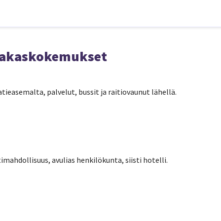
siakaskokemukset
tieasemalta, palvelut, bussit ja raitiovaunut lähellä.
imahdollisuus, avulias henkilökunta, siisti hotelli.