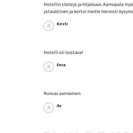
Hotellin siisteys ja hiljaisuus. Aamupala my
ystävällinen ja kertoi meille hienosti kysy
Kirsti
Hotelli oli loistava!
Eeva
Runsas aamiainen.
Ile