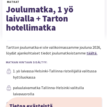
MATKAT
Joulumatka, 1 yö
laivalla + Tarton
hotellimatka
Tartton joulumatka ei ole valikoimassamme jouluna 2026,
löydät ajankohtaiset tiedot joulumatkoistamme
täältä.
MATKAN HINTAAN SISÄLTYY:
1. yö laivassa Helsinki-Tallinna risteilijällä valitussa
hyttiluokassa
paluulaivamatka Tallinna-Helsinki valitulla
laivavuorolla
bussikuljetus Tallinna-Tartto-Tallinna, ei koske
Tietoa evästeistä