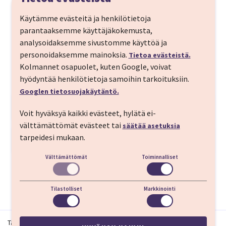
omalla autolla matkaavia
Käytämme evästeitä ja henkilötietoja
majoitus valitussa hotellissa
parantaaksemme käyttäjäkokemusta,
analysoidaksemme sivustomme käyttöä ja
aamiainen hotelliaamuina valitsemastasi hotellista
personoidaksemme mainoksia.
Tietoa evästeistä.
riippuen
Kolmannet osapuolet, kuten Google, voivat
hyödyntää henkilötietoja samoihin tarkoituksiin.
Googlen tietosuojakäytäntö.
Matkan kuvaus
Voit hyväksyä kaikki evästeet, hylätä ei-
Yhdistä risteily ja hotellimatka ja lähde
välttämättömät evästeet tai
säätää asetuksia
joulumatkalle Viron kulttuuripääkaupunkiin
tarpeidesi mukaan.
Matkaohjelma
Tarttoon! Vanhankaupungin mukulakivikadut,
Välttämättömät
Toiminnalliset
LÄHTÖPÄIVÄ
höyryävä glögi ja paikalliset käsityöt vievät
matkailijan keskelle aitoa joulun taikaa. Tartto
Helsinki-Tallinna
tarjoaa rauhallisen, mutta elävän joulutunnelman.
Evästeasetukset
Tilastolliset
Markkinointi
Victoria lähtee kello 18:35 Helsingin
Länsisatamasta kohti Tallinnaa. Koko ilta on
Tämä matka ei ole saatavilla tällä hetkellä.
aikaa nauttia laivan palveluista, yöpyminen