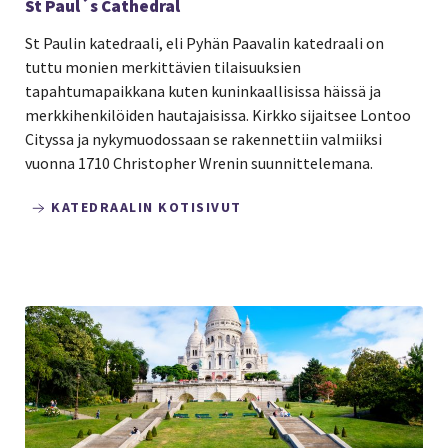
St Paul´s Cathedral
St Paulin katedraali, eli Pyhän Paavalin katedraali on
tuttu monien merkittävien tilaisuuksien
tapahtumapaikkana kuten kuninkaallisissa häissä ja
merkkihenkilöiden hautajaisissa. Kirkko sijaitsee Lontoo
Cityssa ja nykymuodossaan se rakennettiin valmiiksi
vuonna 1710 Christopher Wrenin suunnittelemana.
KATEDRAALIN KOTISIVUT