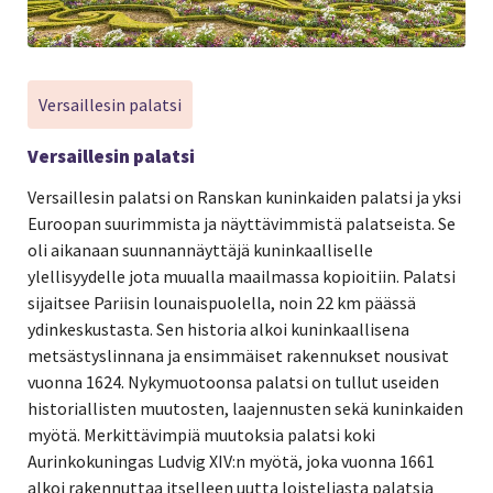
Versaillesin palatsi
Versaillesin palatsi
Versaillesin palatsi on Ranskan kuninkaiden palatsi ja yksi
Euroopan suurimmista ja näyttävimmistä palatseista. Se
oli aikanaan suunnannäyttäjä kuninkaalliselle
ylellisyydelle jota muualla maailmassa kopioitiin. Palatsi
sijaitsee Pariisin lounaispuolella, noin 22 km päässä
ydinkeskustasta. Sen historia alkoi kuninkaallisena
metsästyslinnana ja ensimmäiset rakennukset nousivat
vuonna 1624. Nykymuotoonsa palatsi on tullut useiden
historiallisten muutosten, laajennusten sekä kuninkaiden
myötä. Merkittävimpiä muutoksia palatsi koki
Aurinkokuningas Ludvig XIV:n myötä, joka vuonna 1661
alkoi rakennuttaa itselleen uutta loisteliasta palatsia