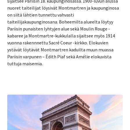
sijaitsee Pariisin 18. kaupunginosassa. 1900-luvun alussa
nuoret taiteilijat löysivät Montmartren ja kaupunginosa
on siitä lähtien tunnettu vahvasti
taiteilijakaupunginosana. Boheemilta alueelta löytyy
Pariisin punaisten lyhtyjen alue sekä Moulin Rouge -
kabaree ja Montmartre-kukkulalla sijaitsee myös 1914
vuonna rakennnettu Sacré Coeur -kirkko. Elokuvien
ystävät löytävät Montmartren kaduilta muun muassa
Pariisin varpunen – Èdith Piaf sekä Amélie elokuvista
tuttuja maisemia.