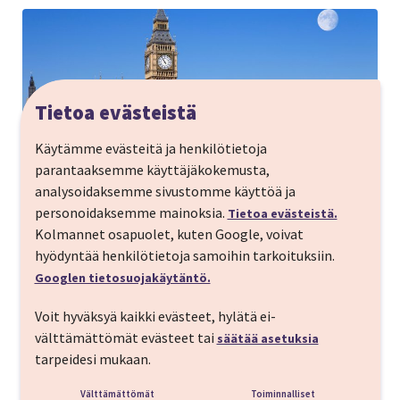
Tietoa evästeistä
Käytämme evästeitä ja henkilötietoja
parantaaksemme käyttäjäkokemusta,
analysoidaksemme sivustomme käyttöä ja
personoidaksemme mainoksia.
Tietoa evästeistä.
Big Ben
Kolmannet osapuolet, kuten Google, voivat
hyödyntää henkilötietoja samoihin tarkoituksiin.
Big Ben
Googlen tietosuojakäytäntö.
Yksi Lontoon merkittävimmistä ikoneista. Big Ben on
Voit hyväksyä kaikki evästeet, hylätä ei-
parlamenttitalon tornissa, Thamesjoen varrella
välttämättömät evästeet tai
säätää asetuksia
sijaitseva suuri kello joka soi tasatunnein. Kello otettiin
tarpeidesi mukaan.
käyttöön vuonna 1859 ja sen virallinen nimi on The Great
Bell. Vakiintunut nimitys on kuitenkin lempinimi “Big
Välttämättömät
Toiminnalliset