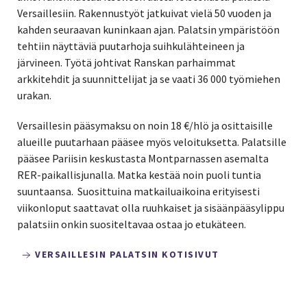
Versaillesiin. Rakennustyöt jatkuivat vielä 50 vuoden ja
kahden seuraavan kuninkaan ajan. Palatsin ympäristöön
tehtiin näyttäviä puutarhoja suihkulähteineen ja
järvineen. Työtä johtivat Ranskan parhaimmat
arkkitehdit ja suunnittelijat ja se vaati 36 000 työmiehen
urakan.
Versaillesin pääsymaksu on noin 18 €/hlö ja osittaisille
alueille puutarhaan pääsee myös veloituksetta. Palatsille
pääsee Pariisin keskustasta Montparnassen asemalta
RER-paikallisjunalla. Matka kestää noin puoli tuntia
suuntaansa. Suosittuina matkailuaikoina erityisesti
viikonloput saattavat olla ruuhkaiset ja sisäänpääsylippu
palatsiin onkin suositeltavaa ostaa jo etukäteen.
VERSAILLESIN PALATSIN KOTISIVUT