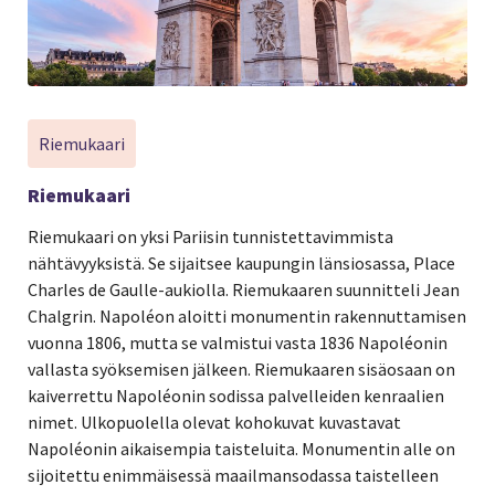
Riemukaari
Riemukaari
Riemukaari on yksi Pariisin tunnistettavimmista
nähtävyyksistä. Se sijaitsee kaupungin länsiosassa, Place
Charles de Gaulle-aukiolla. Riemukaaren suunnitteli Jean
Chalgrin. Napoléon aloitti monumentin rakennuttamisen
vuonna 1806, mutta se valmistui vasta 1836 Napoléonin
vallasta syöksemisen jälkeen. Riemukaaren sisäosaan on
kaiverrettu Napoléonin sodissa palvelleiden kenraalien
nimet. Ulkopuolella olevat kohokuvat kuvastavat
Napoléonin aikaisempia taisteluita. Monumentin alle on
sijoitettu enimmäisessä maailmansodassa taistelleen