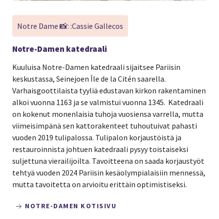
Notre Dame 📸: :Cassie Gallecos
Notre-Damen katedraali
Kuuluisa Notre-Damen katedraali sijaitsee Pariisin
keskustassa, Seinejoen Île de la Citén saarella.
Varhaisgoottilaista tyyliä edustavan kirkon rakentaminen
alkoi vuonna 1163 ja se valmistui vuonna 1345. Katedraali
on kokenut monenlaisia tuhoja vuosiensa varrella, mutta
viimeisimpänä sen kattorakenteet tuhoutuivat pahasti
vuoden 2019 tulipalossa. Tulipalon korjaustöistä ja
restauroinnista johtuen katedraali pysyy toistaiseksi
suljettuna vierailijoilta. Tavoitteena on saada korjaustyöt
tehtyä vuoden 2024 Pariisin kesäolympialaisiin mennessä,
mutta tavoitetta on arvioitu erittäin optimistiseksi.
NOTRE-DAMEN KOTISIVU