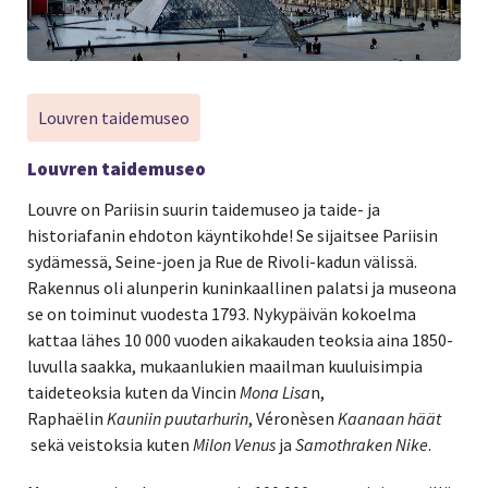
Louvren taidemuseo
Louvren taidemuseo
Louvre on Pariisin suurin taidemuseo ja taide- ja
historiafanin ehdoton käyntikohde! Se sijaitsee Pariisin
sydämessä, Seine-joen ja Rue de Rivoli-kadun välissä.
Rakennus oli alunperin kuninkaallinen palatsi ja museona
se on toiminut vuodesta 1793. Nykypäivän kokoelma
kattaa lähes 10 000 vuoden aikakauden teoksia aina 1850-
luvulla saakka, mukaanlukien maailman kuuluisimpia
taideteoksia kuten da Vincin
Mona Lisa
n,
Raphaëlin
Kauniin puutarhurin
, Véronèsen
Kaanaan häät
sekä veistoksia kuten
Milon Venus
ja
Samothraken Nike
.