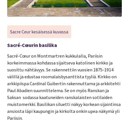
Sacre Ceur kesäisessä kuvassa
Sacré-Cœurin basilika
Sacré-Cœur on Montmartren kukkulalla, Pariisin
korkeimmassa kohdassa sijaitseva katolinen kirkko ja
suosittu nähtävyys. Se rakennettiin vuosien 1875-1914
välillä ja edustaa roomalaisbysanttista tyyliä. Kirkko on
arkkipiispa Cardinal Guibertin rakennuttama ja arkkitehti
Paul Abadien suunnittelema. Se on myös Ranskan ja
Saksan sodassa kaatuneiden ranskalaisten sotilaiden
muistomerkki. Basilikan siluetti näkyy korkean sijaintinsa
ansiosta läpi kaupungin ja kirkolta onkin upea näkymä yli
Pariisin.