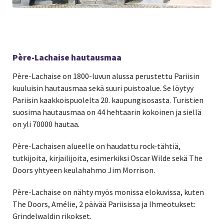
Père-Lachaise hautausmaa
Père-Lachaise on 1800-luvun alussa perustettu Pariisin
kuuluisin hautausmaa sekä suuri puistoalue. Se löytyy
Pariisin kaakkoispuolelta 20. kaupungisosasta. Turistien
suosima hautausmaa on 44 hehtaarin kokoinen ja siellä
on yli 70000 hautaa.
Père-Lachaisen alueelle on haudattu rock-tähtiä,
tutkijoita, kirjailijoita, esimerkiksi Oscar Wilde sekä The
Doors yhtyeen keulahahmo Jim Morrison.
Père-Lachaise on nähty myös monissa elokuvissa, kuten
The Doors, Amélie, 2 päivää Pariisissa ja Ihmeotukset:
Grindelwaldin rikokset.