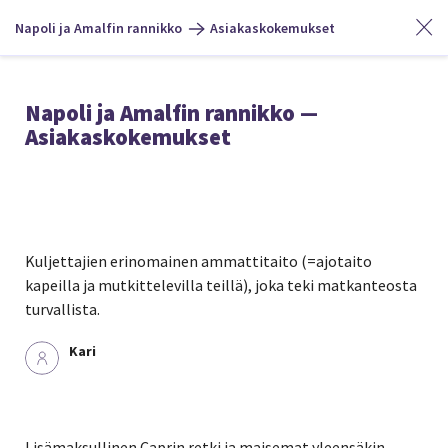
Napoli ja Amalfin rannikko
Asiakaskokemukset
Napoli ja Amalfin rannikko —
Asiakaskokemukset
Kuljettajien erinomainen ammattitaito (=ajotaito
kapeilla ja mutkittelevilla teillä), joka teki matkanteosta
turvallista.
Kari
Lisämaksullinen Caprin retki ja maisemat yleensäkin.