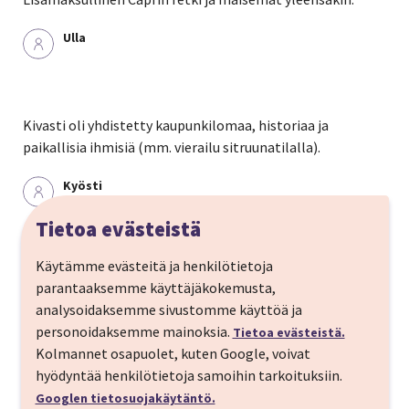
Ulla
Kivasti oli yhdistetty kaupunkilomaa, historiaa ja
paikallisia ihmisiä (mm. vierailu sitruunatilalla).
Kyösti
Tietoa evästeistä
Käytämme evästeitä ja henkilötietoja
Hyvin kasattu kokonaisuus, ei “joutoaikaa”, hienot
parantaaksemme käyttäjäkokemusta,
tutustumiskohteet ja oppaiden erinomainen
analysoidaksemme sivustomme käyttöä ja
ammattitaito
personoidaksemme mainoksia.
Tietoa evästeistä.
Kolmannet osapuolet, kuten Google, voivat
Ari
hyödyntää henkilötietoja samoihin tarkoituksiin.
Googlen tietosuojakäytäntö.