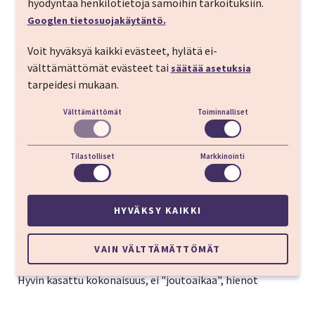
hyödyntää henkilötietoja samoihin tarkoituksiin.
Kuljettajien erinomainen ammattitaito (=ajotaito
Googlen tietosuojakäytäntö.
kapeilla ja mutkittelevilla teillä), joka teki matkanteosta
turvallista.
Voit hyväksyä kaikki evästeet, hylätä ei-
välttämättömät evästeet tai
säätää asetuksia
Kari
tarpeidesi mukaan.
Välttämättömät
Toiminnalliset
Lisämaksullinen Caprin retki ja maisemat yleensäkin.
Ulla
Tilastolliset
Markkinointi
Kivasti oli yhdistetty kaupunkilomaa, historiaa ja
paikallisia ihmisiä (mm. vierailu sitruunatilalla).
HYVÄKSY KAIKKI
Kyösti
VAIN VÄLTTÄMÄTTÖMÄT
Hyvin kasattu kokonaisuus, ei "joutoaikaa", hienot
tutustumiskohteet ja oppaiden erinomainen
ammattitaito