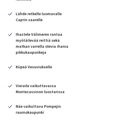
valmistetusta limoncello-sitruunalikööristä.
Sitruunaviljelmiä näkyy matkan varrella useita.
Lähde retkelle luomavalle
Yksi puu voi tuottaa jopa 600 hedelmää vuodessa,
Caprin saarelle
joten sitruunoiden puutteesta ei tällä matkalla
tarvitse potea.
Ihastele Välimeren rantaa
myötäilevää reittiä sekä
matkan varrella olevia ihania
pikkukaupunkeja
Kiipeä Vesuviukselle
Vieraile vaikuttavassa
Montecassinon luostarissa
Näe vaikuttava Pompejin
rauniokaupunki