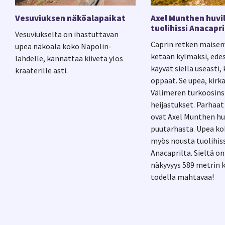
Vesuviuksen näköalapaikat
Axel Munthen huvil
tuolihissi Anacapri
Vesuviukselta on ihastuttavan
Caprin retken maisem
upea näköala koko Napolin-
ketään kylmäksi, edes
lahdelle, kannattaa kiivetä ylös
käyvät siellä useasti
kraaterille asti.
oppaat. Se upea, kirka
Välimeren turkoosins
heijastukset. Parhaa
ovat Axel Munthen hu
puutarhasta. Upea k
myös nousta tuolihiss
Anacaprilta. Sieltä o
näkyvyys 589 metrin 
todella mahtavaa!