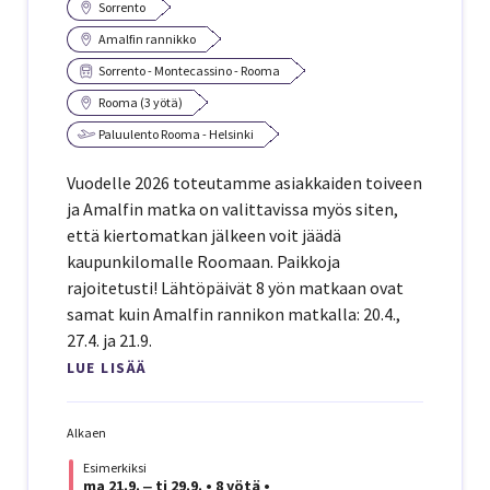
Sorrento
Amalfin rannikko
Sorrento - Montecassino - Rooma
Rooma (3 yötä)
Paluulento Rooma - Helsinki
Vuodelle 2026 toteutamme asiakkaiden toiveen
ja Amalfin matka on valittavissa myös siten,
että kiertomatkan jälkeen voit jäädä
kaupunkilomalle Roomaan. Paikkoja
rajoitetusti! Lähtöpäivät 8 yön matkaan ovat
samat kuin Amalfin rannikon matkalla: 20.4.,
27.4. ja 21.9.
LUE LISÄÄ
Alkaen
Esimerkiksi
ma 21.9. ‒ ti 29.9.
•
8 yötä
•