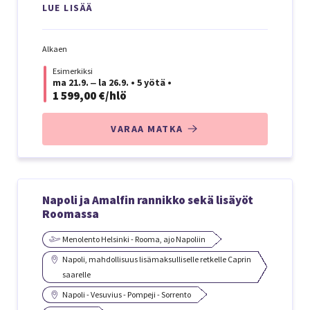
LUE LISÄÄ
Alkaen
Esimerkiksi
ma 21.9. ‒ la 26.9.
•
5 yötä
•
1 599,00 €/hlö
VARAA MATKA
Napoli ja Amalfin rannikko sekä lisäyöt
Roomassa
Menolento Helsinki - Rooma, ajo Napoliin
Napoli, mahdollisuus lisämaksulliselle retkelle Caprin
saarelle
Napoli - Vesuvius - Pompeji - Sorrento