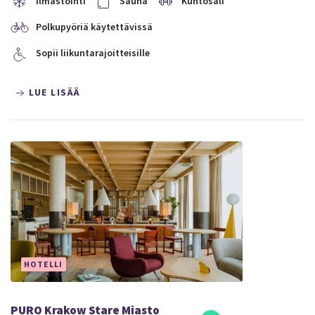
Ilmastointi
Sauna
Kuntosali
Polkupyöriä käytettävissä
Sopii liikuntarajoitteisille
LUE LISÄÄ
HOTELLI
PURO Krakow Stare Miasto