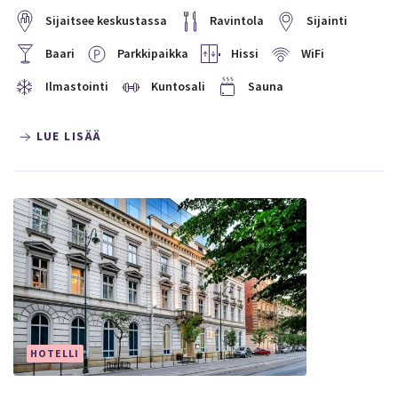
Sijaitsee keskustassa
Ravintola
Sijainti
Baari
Parkkipaikka
Hissi
WiFi
Ilmastointi
Kuntosali
Sauna
LUE LISÄÄ
HOTELLI