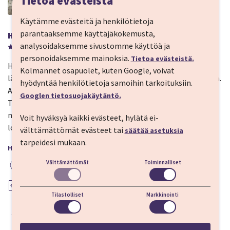
Tietoa evästeistä
HOTELLI
Käytämme evästeitä ja henkilötietoja
parantaaksemme käyttäjäkokemusta,
Hotel Logos Kraków Centrum
analysoidaksemme sivustomme käyttöä ja
personoidaksemme mainoksia.
Tietoa evästeistä.
Hotelli Logos tunnetaan erinomaisesta sijainnistaan,
Kolmannet osapuolet, kuten Google, voivat
lämminhenkisestä miljööstään ja herkullisesta keittiöstään.
hyödyntää henkilötietoja samoihin tarkoituksiin.
Asiakkaat ovat antaneet hotellille korkeita arvosteluja ja
Googlen tietosuojakäytäntö.
Tripadvisorin asiakasarvosteluissa se luokitellaan 4*
majoitukseksi. Tästä löydät loistavan tukikohdan Krakovan
Voit hyväksyä kaikki evästeet, hylätä ei-
lomaasi.
välttämättömät evästeet tai
säätää asetuksia
tarpeidesi mukaan.
HOTELLIN MUKAVUUDET
Välttämättömät
Toiminnalliset
Sijaitsee keskustassa
Ravintola
Baari
Hissi
WiFi
Ilmastointi
Tilastolliset
Markkinointi
LUE LISÄÄ