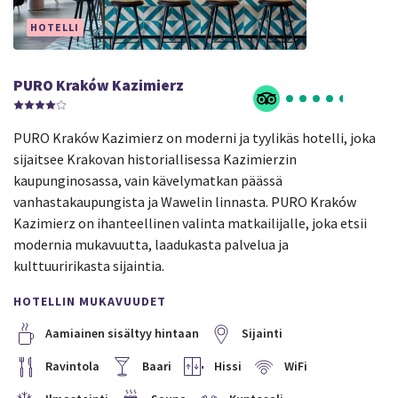
HOTELLI
PURO Kraków Kazimierz
PURO Kraków Kazimierz on moderni ja tyylikäs hotelli, joka
sijaitsee Krakovan historiallisessa Kazimierzin
kaupunginosassa, vain kävelymatkan päässä
vanhastakaupungista ja Wawelin linnasta. PURO Kraków
Kazimierz on ihanteellinen valinta matkailijalle, joka etsii
modernia mukavuutta, laadukasta palvelua ja
kulttuuririkasta sijaintia.
HOTELLIN MUKAVUUDET
Aamiainen sisältyy hintaan
Sijainti
Ravintola
Baari
Hissi
WiFi