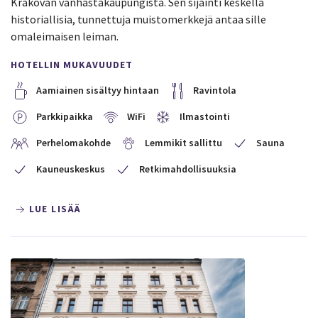
Krakovan vanhastakaupungista. Sen sijainti keskellä
historiallisia, tunnettuja muistomerkkejä antaa sille
omaleimaisen leiman.
HOTELLIN MUKAVUUDET
Aamiainen sisältyy hintaan
Ravintola
Parkkipaikka
WiFi
Ilmastointi
Perhelomakohde
Lemmikit sallittu
Sauna
Kauneuskeskus
Retkimahdollisuuksia
LUE LISÄÄ