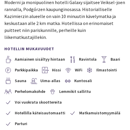
Moderni ja monipuolinen hotelli Galaxy sijaitsee Veiksel-joen
rannalla, Podgórzen kaupunginosassa. Historialliselle
Kazimierzin alueelle on vain 10 minuutin kävelymatka ja
keskustaan alle 2 km matka. Hotellissa on erinomaiset
puitteet niin pariskunnille, perheille kuin
liikematkustajillekin.
HOTELLIN MUKAVUUDET
Aamiainen sisältyy hintaan
Ravintola
Baari
Parkkipaikka
Hissi
WiFi
Ilmastointi
Sauna
Uima-allas
Kuntosali
Perhelomakohde
Lemmikit sallittu
Voi vuokrata skoottereita
Hotellilla käteisautomaatti
Matkamuistomyymälä
Parturi