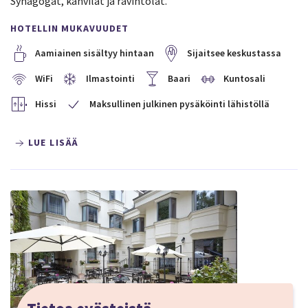
Synagogat, kahvilat ja ravintolat.
HOTELLIN MUKAVUUDET
Aamiainen sisältyy hintaan
Sijaitsee keskustassa
WiFi
Ilmastointi
Baari
Kuntosali
Hissi
Maksullinen julkinen pysäköinti lähistöllä
LUE LISÄÄ