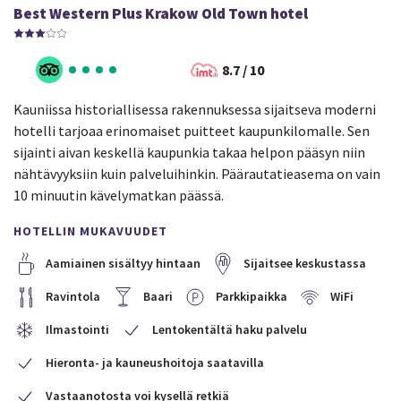
Best Western Plus Krakow Old Town hotel
8.7 / 10
Kauniissa historiallisessa rakennuksessa sijaitseva moderni
hotelli tarjoaa erinomaiset puitteet kaupunkilomalle. Sen
sijainti aivan keskellä kaupunkia takaa helpon pääsyn niin
nähtävyyksiin kuin palveluihinkin. Päärautatieasema on vain
10 minuutin kävelymatkan päässä.
HOTELLIN MUKAVUUDET
Aamiainen sisältyy hintaan
Sijaitsee keskustassa
Ravintola
Baari
Parkkipaikka
WiFi
Ilmastointi
Lentokentältä haku palvelu
Hieronta- ja kauneushoitoja saatavilla
Vastaanotosta voi kysellä retkiä