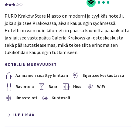
PURO Kraków Stare Miasto on moderni ja tyylikäs hotelli,
joka sijaitsee Krakovassa, aivan kaupungin sydämessä.
Hotelli on vain noin kilometrin päässä kauniilta pääaukiolta
ja sijaitsee vastapäätä Galeria Krakowska -ostoskeskusta
sekä päärautatieasemaa, mikä tekee siitä erinomaisen
tukikohdan kaupungin tutkimiseen.
HOTELLIN MUKAVUUDET
Aamiainen sisältyy hintaan
Sijaitsee keskustassa
Ravintola
Baari
Hissi
WiFi
Ilmastointi
Kuntosali
LUE LISÄÄ