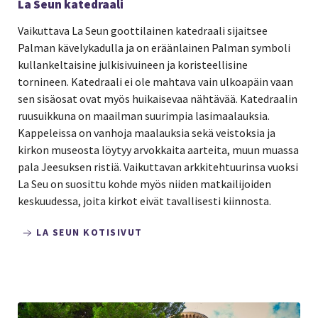
La Seun katedraali
Vaikuttava La Seun goottilainen katedraali sijaitsee
Palman kävelykadulla ja on eräänlainen Palman symboli
kullankeltaisine julkisivuineen ja koristeellisine
tornineen. Katedraali ei ole mahtava vain ulkoapäin vaan
sen sisäosat ovat myös huikaisevaa nähtävää. Katedraalin
ruusuikkuna on maailman suurimpia lasimaalauksia.
Kappeleissa on vanhoja maalauksia sekä veistoksia ja
kirkon museosta löytyy arvokkaita aarteita, muun muassa
pala Jeesuksen ristiä. Vaikuttavan arkkitehtuurinsa vuoksi
La Seu on suosittu kohde myös niiden matkailijoiden
keskuudessa, joita kirkot eivät tavallisesti kiinnosta.
LA SEUN KOTISIVUT