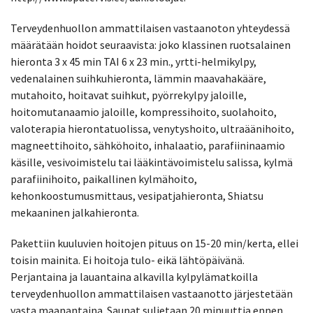
Terveydenhuollon ammattilaisen vastaanoton yhteydessä
määrätään hoidot seuraavista: joko klassinen ruotsalainen
hieronta 3 x 45 min TAI 6 x 23 min., yrtti-helmikylpy,
vedenalainen suihkuhieronta, lämmin maavahakääre,
mutahoito, hoitavat suihkut, pyörrekylpy jaloille,
hoitomutanaamio jaloille, kompressihoito, suolahoito,
valoterapia hierontatuolissa, venytyshoito, ultraäänihoito,
magneettihoito, sähköhoito, inhalaatio, parafiininaamio
käsille, vesivoimistelu tai lääkintävoimistelu salissa, kylmä
parafiinihoito, paikallinen kylmähoito,
kehonkoostumusmittaus, vesipatjahieronta, Shiatsu
mekaaninen jalkahieronta.
Pakettiin kuuluvien hoitojen pituus on 15-20 min/kerta, ellei
toisin mainita. Ei hoitoja tulo- eikä lähtöpäivänä.
Perjantaina ja lauantaina alkavilla kylpylämatkoilla
terveydenhuollon ammattilaisen vastaanotto järjestetään
vasta maanantaina. Saunat suljetaan 20 minuuttia ennen