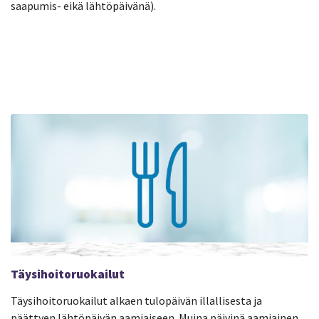
saapumis- eikä lähtöpäivänä).
Täysihoitoruokailut
Täysihoitoruokailut alkaen tulopäivän illallisesta ja
päättyen lähtöpäivän aamiaiseen. Muina päivinä aamiainen,