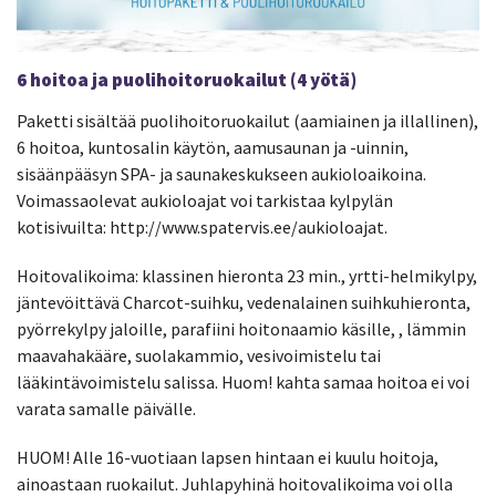
6 hoitoa ja puolihoitoruokailut (4 yötä)
Paketti sisältää puolihoitoruokailut (aamiainen ja illallinen),
6 hoitoa, kuntosalin käytön, aamusaunan ja -uinnin,
sisäänpääsyn SPA- ja saunakeskukseen aukioloaikoina.
Voimassaolevat aukioloajat voi tarkistaa kylpylän
kotisivuilta: http://www.spatervis.ee/aukioloajat.
Hoitovalikoima: klassinen hieronta 23 min., yrtti-helmikylpy,
jäntevöittävä Charcot-suihku, vedenalainen suihkuhieronta,
pyörrekylpy jaloille, parafiini hoitonaamio käsille, , lämmin
maavahakääre, suolakammio, vesivoimistelu tai
lääkintävoimistelu salissa. Huom! kahta samaa hoitoa ei voi
varata samalle päivälle.
HUOM! Alle 16-vuotiaan lapsen hintaan ei kuulu hoitoja,
ainoastaan ruokailut. Juhlapyhinä hoitovalikoima voi olla