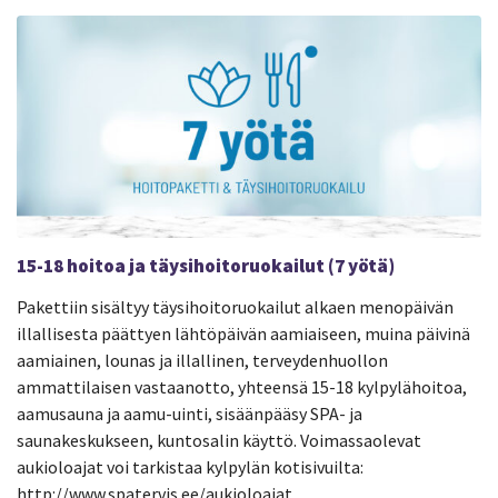
15-18 hoitoa ja täysihoitoruokailut (7 yötä)
Pakettiin sisältyy täysihoitoruokailut alkaen menopäivän
illallisesta päättyen lähtöpäivän aamiaiseen, muina päivinä
aamiainen, lounas ja illallinen, terveydenhuollon
ammattilaisen vastaanotto, yhteensä 15-18 kylpylähoitoa,
aamusauna ja aamu-uinti, sisäänpääsy SPA- ja
saunakeskukseen, kuntosalin käyttö. Voimassaolevat
aukioloajat voi tarkistaa kylpylän kotisivuilta:
http://www.spatervis.ee/aukioloajat.