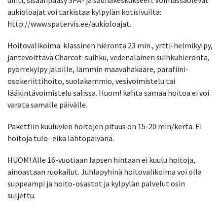
aukioloajat voi tarkistaa kylpylän kotisivuilta:
http://www.spatervis.ee/aukioloajat.
Hoitovalikoima: klassinen hieronta 23 min., yrtti-helmikylpy,
jäntevöittävä Charcot-suihku, vedenalainen suihkuhieronta,
pyörrekylpy jaloille, lämmin maavahakääre, parafiini-
osokeriittihoito, suolakammio, vesivoimistelu tai
lääkintävoimistelu salissa. Huom! kahta samaa hoitoa ei voi
varata samalle päivälle.
Pakettiin kuuluvien hoitojen pituus on 15-20 min/kerta. Ei
hoitoja tulo- eikä lähtöpäivänä.
HUOM! Alle 16-vuotiaan lapsen hintaan ei kuulu hoitoja,
ainoastaan ruokailut. Juhlapyhinä hoitovalikoima voi olla
suppeampi ja hoito-osastot ja kylpylän palvelut osin
suljettu.