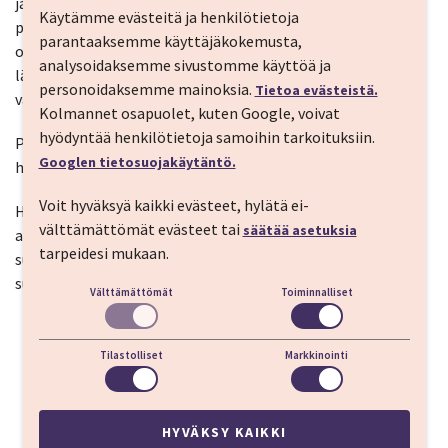
jäntevöittävä Charcot-suihku, vedenalainen suihkuhieronta,
Käytämme evästeitä ja henkilötietoja
pyörrekylpy jaloille, lämmin maavahakääre, parafiini-
parantaaksemme käyttäjäkokemusta,
osokeriittihoito, suolakammio, vesivoimistelu tai
analysoidaksemme sivustomme käyttöä ja
lääkintävoimistelu salissa. Huom! kahta samaa hoitoa ei voi
personoidaksemme mainoksia.
Tietoa evästeistä.
varata samalle päivälle.
Kolmannet osapuolet, kuten Google, voivat
hyödyntää henkilötietoja samoihin tarkoituksiin.
Pakettiin kuuluvien hoitojen pituus on 15-20 min/kerta. Ei
Googlen tietosuojakäytäntö.
hoitoja tulo- eikä lähtöpäivänä.
Voit hyväksyä kaikki evästeet, hylätä ei-
HUOM! Alle 16-vuotiaan lapsen hintaan ei kuulu hoitoja,
välttämättömät evästeet tai
säätää asetuksia
ainoastaan ruokailut. Juhlapyhinä hoitovalikoima voi olla
tarpeidesi mukaan.
suppeampi ja hoito-osastot ja kylpylän palvelut osin
suljettu.
Välttämättömät
Toiminnalliset
Tilastolliset
Markkinointi
HYVÄKSY KAIKKI
Evästeasetukset