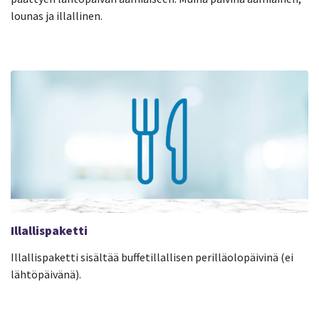
lounas ja illallinen.
Illallispaketti
Illallispaketti sisältää buffetillallisen perilläolopäivinä (ei
lähtöpäivänä).