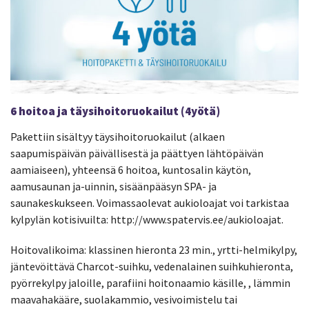
6 hoitoa ja täysihoitoruokailut (4yötä)
Pakettiin sisältyy täysihoitoruokailut (alkaen
saapumispäivän päivällisestä ja päättyen lähtöpäivän
aamiaiseen), yhteensä 6 hoitoa, kuntosalin käytön,
aamusaunan ja-uinnin, sisäänpääsyn SPA- ja
saunakeskukseen. Voimassaolevat aukioloajat voi tarkistaa
kylpylän kotisivuilta: http://www.spatervis.ee/aukioloajat.
Hoitovalikoima: klassinen hieronta 23 min., yrtti-helmikylpy,
jäntevöittävä Charcot-suihku, vedenalainen suihkuhieronta,
pyörrekylpy jaloille, parafiini hoitonaamio käsille, , lämmin
maavahakääre, suolakammio, vesivoimistelu tai