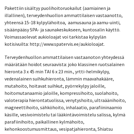
Pakettiin sisältyy puolihoitoruokailut (aamiainen ja
illallinen), terveydenhuollon ammattilaisen vastaanotto,
yhteensä 15-18 kylpylähoitoa, aamusauna ja aamu-uinti,
sisäänpääsy SPA- ja saunakeskukseen, kuntosalin käyttö.
Voimassaolevat aukioloajat voi tarkistaa kylpylän
kotisivuilta: http://www.spatervis.ee/aukioloajat.
Terveydenhuollon ammattilaisen vastaanoton yhteydessä
määrätään hoidot seuraavista: joko klassinen ruotsalainen
hieronta 3 x 45 min TAI 6 x 23 min., yrtti-helmikylpy,
vedenalainen suihkuhieronta, lämmin maavahakääre,
mutahoito, hoitavat suihkut, pyörrekylpy jaloille,
hoitomutanaamio jaloille, kompressihoito, suolahoito,
valoterapia hierontatuolissa, venytyshoito, ultraäänihoito,
magneettihoito, sähköhoito, inhalaatio, parafiininaamio
käsille, vesivoimistelu tai lääkintävoimistelu salissa, kylmä
parafiinihoito, paikallinen kylmähoito,
kehonkoostumusmittaus, vesipatjahieronta, Shiatsu