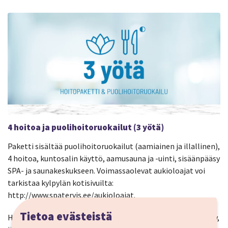
4 hoitoa ja puolihoitoruokailut (3 yötä)
Paketti sisältää puolihoitoruokailut (aamiainen ja illallinen),
4 hoitoa, kuntosalin käyttö, aamusauna ja -uinti, sisäänpääsy
SPA- ja saunakeskukseen. Voimassaolevat aukioloajat voi
tarkistaa kylpylän kotisivuilta:
http://www.spatervis.ee/aukioloajat.
Tietoa evästeistä
Hoitovalikoima: klassinen hieronta 23 min., yrtti-helmikylpy,