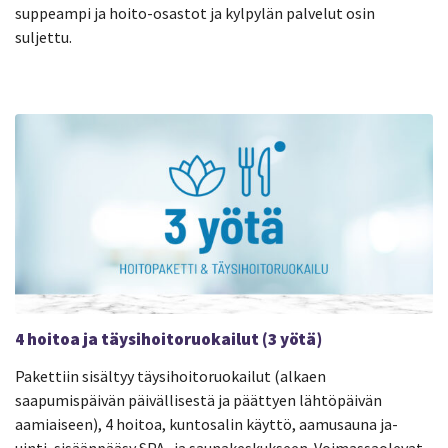
suppeampi ja hoito-osastot ja kylpylän palvelut osin
suljettu.
4 hoitoa ja täysihoitoruokailut (3 yötä)
Pakettiin sisältyy täysihoitoruokailut (alkaen
saapumispäivän päivällisestä ja päättyen lähtöpäivän
aamiaiseen), 4 hoitoa, kuntosalin käyttö, aamusauna ja-
uinti, sisäänpääsy SPA- ja saunakeskukseen. Voimassaolevat