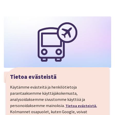
Tietoa evästeistä
Lentokenttäkuljetus - Shuttle
Käytämme evästeitä ja henkilötietoja
Shuttle kuljetus lentokenttä-hotelli-
parantaaksemme käyttäjäkokemusta,
lentokenttä, 1 henkilö
analysoidaksemme sivustomme käyttöä ja
personoidaksemme mainoksia.
Tietoa evästeistä.
HINTA: MENOPALUU 94 € / HENKILÖ
Kolmannet osapuolet, kuten Google, voivat
Omatoimikokemus