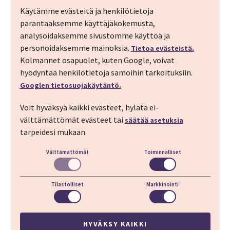
Käytämme evästeitä ja henkilötietoja
parantaaksemme käyttäjäkokemusta,
analysoidaksemme sivustomme käyttöä ja
Meidän kannalta hotellin sijainti oli loistava. Liikkuminen
personoidaksemme mainoksia.
Tietoa evästeistä.
Wienisssä on helppoa ja turvallista. Palvelu
Kolmannet osapuolet, kuten Google, voivat
pääsääntöisesti ystävällistä ja nähtävää sekä koettavaa
hyödyntää henkilötietoja samoihin tarkoituksiin.
riitti. Taas kerran saimme hienon kokemuksen kauttanne.
Googlen tietosuojakäytäntö.
Kiitos siitä.
Voit hyväksyä kaikki evästeet, hylätä ei-
Timo
välttämättömät evästeet tai
säätää asetuksia
tarpeidesi mukaan.
Välttämättömät
Toiminnalliset
Konsertti Schönbrunnin linnassa oli upea elämys.
Tuula
Tilastolliset
Markkinointi
HYVÄKSY KAIKKI