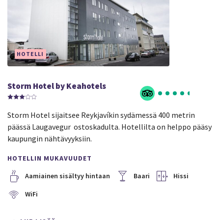
HOTELLI
Storm Hotel by Keahotels
Storm Hotel sijaitsee Reykjavíkin sydämessä 400 metrin
päässä Laugavegur ostoskadulta. Hotellilta on helppo pääsy
kaupungin nähtävyyksiin.
HOTELLIN MUKAVUUDET
Aamiainen sisältyy hintaan
Baari
Hissi
WiFi