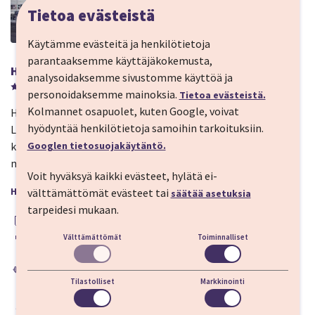
Tietoa evästeistä
HOTELLI
Käytämme evästeitä ja henkilötietoja
parantaaksemme käyttäjäkokemusta,
Hotel Island Spa and Wellness
analysoidaksemme sivustomme käyttöä ja
personoidaksemme mainoksia.
Tietoa evästeistä.
Kolmannet osapuolet, kuten Google, voivat
Hótel Ísland Spa & Wellness sijaitsee keskeisellä paikalla
hyödyntää henkilötietoja samoihin tarkoituksiin.
Laugardaluri-ulkoilualueen vieressä vain kaksi kilometriä
kaupungin keskustasta. Tärkeimmät nähtävyydet löytyvät
Googlen tietosuojakäytäntö.
muutaman minuutin päästä hotellista.
Voit hyväksyä kaikki evästeet, hylätä ei-
HOTELLIN MUKAVUUDET
välttämättömät evästeet tai
säätää asetuksia
tarpeidesi mukaan.
Aamiainen sisältyy hintaan
Sijaitsee keskustassa
Välttämättömät
Toiminnalliset
Ravintola
Baari
Hissi
WiFi
Kuntosali
Spa-osasto
Tilastolliset
Markkinointi
LUE LISÄÄ