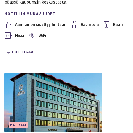
päässä kaupungin keskustasta.
HOTELLIN MUKAVUUDET
Aamiainen sisältyy hintaan
Ravintola
Baari
Hissi
WiFi
LUE LISÄÄ
HOTELLI