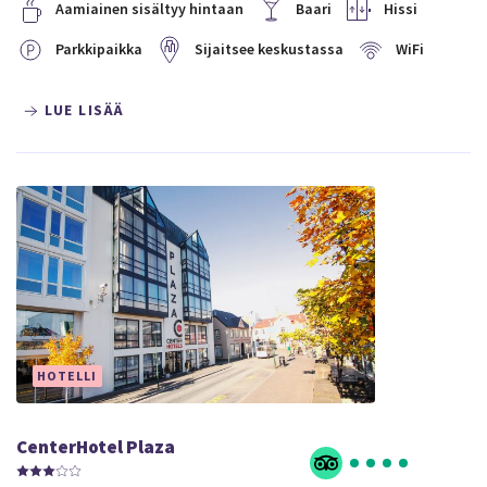
Aamiainen sisältyy hintaan
Baari
Hissi
Parkkipaikka
Sijaitsee keskustassa
WiFi
LUE LISÄÄ
HOTELLI
CenterHotel Plaza