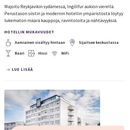
Majoitu Reykjavikin sydämessä, Ingólfur aukion vierellä.
Perustason siistin ja modernin hotellin ympäristöstä löytyy
lukematon määrä kauppoja, ravintoloita ja nähtävyyksiä.
HOTELLIN MUKAVUUDET
Aamiainen sisältyy hintaan
Sijaitsee keskustassa
Baari
Hissi
WiFi
LUE LISÄÄ