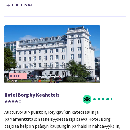
LUE LISÄÄ
HOTELLI
Hotel Borg by Keahotels
Austurvöllur-puiston, Reykjavíkin katedraalin ja
parlamenttitalon läheisyydessä sijaitseva Hotel Borg
tarjoaa helpon pääsyn kaupungin parhaisiin nähtävyyksiin,