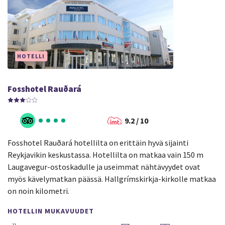
HOTELLI
Fosshotel Rauðará
9.2 / 10
Fosshotel Rauðará hotellilta on erittäin hyvä sijainti
Reykjavikin keskustassa. Hotellilta on matkaa vain 150 m
Laugavegur-ostoskadulle ja useimmat nähtävyydet ovat
myös kävelymatkan päässä. Hallgrímskirkja-kirkolle matkaa
on noin kilometri.
HOTELLIN MUKAVUUDET