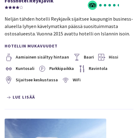
Fosshotel Reykjavík
Neljän tähden hotelli Reykjavík sijaitsee kaupungin business-
alueella lyhyen kävelymatkan päässä suosituimmasta
ostosalueesta. Vuonna 2015 avattu hotelli on Islannin isoin.
HOTELLIN MUKAVUUDET
Aamiainen sisältyy hintaan
Baari
Hissi
Kuntosali
Parkkipaikka
Ravintola
Sijaitsee keskustassa
WiFi
LUE LISÄÄ