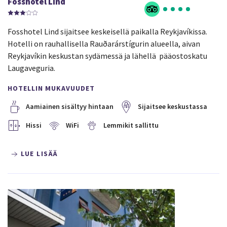
Fosshotel Lind
Fosshotel Lind sijaitsee keskeisellä paikalla Reykjavíkissa.
Hotelli on rauhallisella Rauðarárstígurin alueella, aivan
Reykjavíkin keskustan sydämessä ja lähellä pääostoskatu
Laugaveguria.
HOTELLIN MUKAVUUDET
Aamiainen sisältyy hintaan
Sijaitsee keskustassa
Hissi
WiFi
Lemmikit sallittu
LUE LISÄÄ