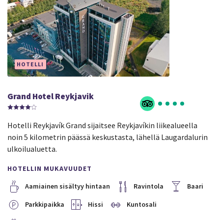
HOTELLI
Grand Hotel Reykjavik
Hotelli Reykjavík Grand sijaitsee Reykjavíkin liikealueella
noin 5 kilometrin päässä keskustasta, lähellä Laugardalurin
ulkoilualuetta.
HOTELLIN MUKAVUUDET
Aamiainen sisältyy hintaan
Ravintola
Baari
Parkkipaikka
Hissi
Kuntosali