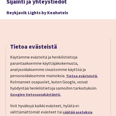
Sijainti ja yhteystiedot
Reykjavik Lights by Keahotels
Tietoa evästeistä
Käytämme evästeitä ja henkilötietoja
parantaaksemme käyttäjäkokemusta,
analysoidaksemme sivustomme käyttöä ja
personoidaksemme mainoksia.
Tietoa evästeistä.
Kolmannet osapuolet, kuten Google, voivat
hyödyntää henkilötietoja samoihin tarkoituksiin.
Googlen tietosuojakäytäntö.
Sudurlandsbraut 12, 108 Reykjavík
Voit hyväksyä kaikki evästeet, hylätä ei-
välttämättömät evästeet tai
säätää asetuksia
Puh:
+354 513 9000