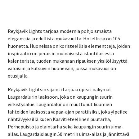
Reykjavik Lights tarjoaa modernia pohjoismaista
eleganssia ja edullista mukavuutta. Hotellissa on 105
huonetta. Huoneissa on koristeellisia elementtejä, joiden
inspiraatio on peräisin muinaisesta islantilaisesta
kalenterista, tuoden mukanaan ripauksen yksilöllisyyttä
valoisiin ja kutsuviin huoneisiin, joissa mukavuus on
etusijalla.
Reykjavik Lightsin sijainti tarjoaa upeat näkymät
Laugardalurin laaksoon, joka on kaupungin suurin
virkistysalue. Laugardalur on muuttunut kuumien
lähteiden laaksosta vapaa-ajan paratiisiksi, joka ylpeilee
nähtävyyksillä kuten Kasvitieteellinen puutarha,
Perhepuisto ja eläintarha sekä kaupungin suurin uima-
allas. Laugardalslaugin 50 metrin uima-allas ja jännittävä