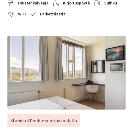
Hiustenkuivaaja
Kirjoituspöytä
Suihku
WiFi
Parkettilattia
Standard Double vuorinäköalalla