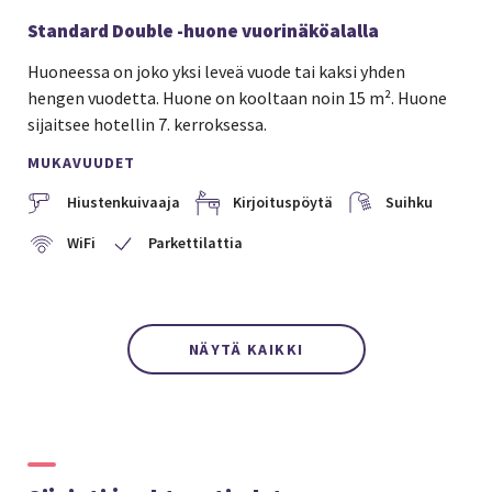
Standard Double -huone vuorinäköalalla
Huoneessa on joko yksi leveä vuode tai kaksi yhden
hengen vuodetta. Huone on kooltaan noin 15 m². Huone
sijaitsee hotellin 7. kerroksessa.
MUKAVUUDET
Hiustenkuivaaja
Kirjoituspöytä
Suihku
WiFi
Parkettilattia
NÄYTÄ KAIKKI