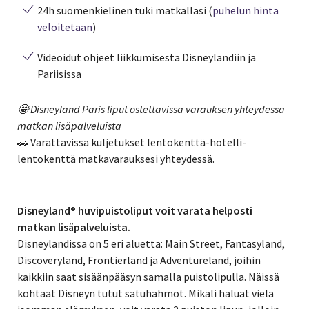
24h suomenkielinen tuki matkallasi (
puhelun hinta
veloitetaan
)
Videoidut ohjeet liikkumisesta Disneylandiin ja
Pariisissa
🤩 Disneyland Paris liput ostettavissa varauksen yhteydessä
matkan lisäpalveluista
🚗 Varattavissa kuljetukset lentokenttä-hotelli-
lentokenttä matkavarauksesi yhteydessä.
Disneyland® huvipuistoliput voit varata helposti
matkan lisäpalveluista.
Disneylandissa on 5 eri aluetta: Main Street, Fantasyland,
Discoveryland, Frontierland ja Adventureland, joihin
kaikkiin saat sisäänpääsyn samalla puistolipulla. Näissä
kohtaat Disneyn tutut satuhahmot. Mikäli haluat vielä