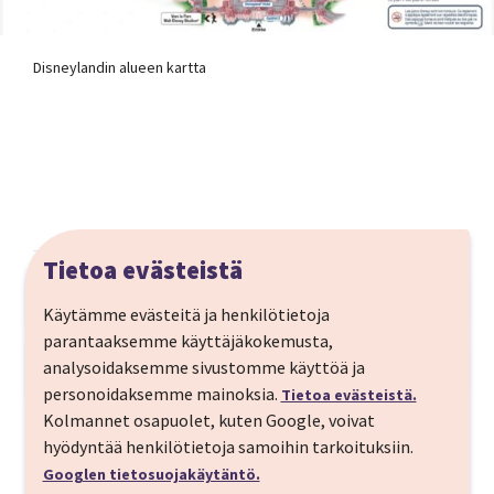
Disneylandin alueen kartta
Tietoa evästeistä
Matkan kuvaus
Käytämme evästeitä ja henkilötietoja
Disneyland® Paris vie sinut satujen sydämeen, täynnä
parantaaksemme käyttäjäkokemusta,
lumoavia hetkiä ja unohtumattomia kokemuksia.
analysoidaksemme sivustomme käyttöä ja
Matkaohjelma
Koe kaksi päivää tässä maagisessa maailmassa ja
personoidaksemme mainoksia.
Tietoa evästeistä.
MENOPÄIVÄ
jatka matkaasi kauniiseen Pariisiin, valiten itse
Kolmannet osapuolet, kuten Google, voivat
haluamasi majoitusöiden määrän. Tee unelmistasi
hyödyntää henkilötietoja samoihin tarkoituksiin.
Helsinki-Pariisi
Tutustu matkan kohteeseen
totta tässä taianomaisessa yhdistelmässä!
Googlen tietosuojakäytäntö.