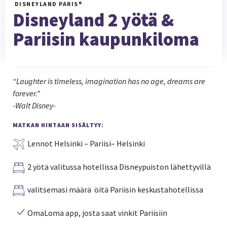
DISNEYLAND PARIS®
Disneyland 2 yötä &
Pariisin kaupunkiloma
“Laughter is timeless, imagination has no age, dreams are
forever.”
-Walt Disney-
MATKAN HINTAAN SISÄLTYY:
Lennot Helsinki – Pariisi– Helsinki
2 yötä valitussa hotellissa Disneypuiston lähettyvillä
valitsemasi määrä öitä Pariisin keskustahotellissa
OmaLoma app, josta saat vinkit Pariisiin