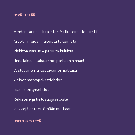
HYVÄ TIETÄÄ
Meidän tarina – Ikaalisten Matkatoimisto – imt.fi
Arvot – meidän näköistä tekemistä
Riskitön varaus – peruuta kuluitta
Hintatakuu – takaamme parhaan hinnan!
Vastuullinen ja kestävämpi matkailu
Yleiset matkapakettiehdot
Lisä- ja erityisehdot
Rekisteri- ja tietosuojaseloste
Vinkkejä esteettömään matkaan
USEIN KYSYTTYÄ