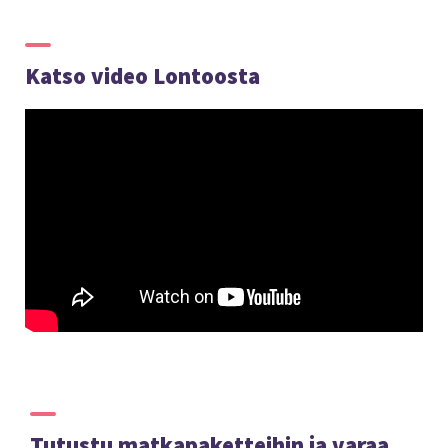
Katso video Lontoosta
Tutustu matkapaketteihin ja varaa