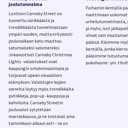
joulutunnelma
Fulhamin kentällä p
Lontoon Carnaby Street on
nauttimaan uskoma
tunnettu värikkäästä ja
urheilutunnelmasta, y
trendikkäästä tunnelmastaan
ja mylvi, isot jalkapa
ympäri vuoden, mutta erityisesti
olivat vain muutama
joulunaikaan katu muuttuu
päässä. Kävimme myö
satumaiseksi valomereksi.
kentällä, jonka kierro
Jokavuotiset Carnaby Christmas
pääsimme tutustum
Lights -valaistukset ovat
pukuhuone- ym. tiloih
kaupungin omaleimaisimpia ja
tarjoavat upean visuaalisen
elämyksen. Valaistujen kujien
varrelta löytyy myös trendikkäitä
putiikkeja, pop-up -kauppoja ja
kahviloita. Carnaby Streetin
jouluvalot sytytetään
marraskuussa, ja ne loistavat aina
tammikuun alkuun asti – se on