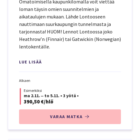
Omatoimisella kaupunkilomalla voit viettää
loman täysin omien suunnitelmien ja
aikataulujen mukaan. Lähde Lontooseen
nauttimaan suurkaupungin tunnelmasta ja
tarjonnasta! HUOM! Lennot Lontoossa joko
Heathrow’n (Finnair) tai Gatwickin (Norwegian)
lentokentälle.
LUE LISÄÄ
Alkaen
Esimerkiksi
ma 2.11. ‒ to 5.11.
•
3 yötä
•
390,50 €/hlö
VARAA MATKA