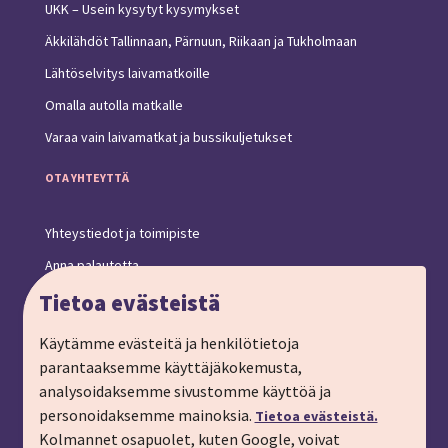
UKK – Usein kysytyt kysymykset
Äkkilähdöt Tallinnaan, Pärnuun, Riikaan ja Tukholmaan
Lähtöselvitys laivamatkoille
Omalla autolla matkalle
Varaa vain laivamatkat ja bussikuljetukset
OTA YHTEYTTÄ
Yhteystiedot ja toimipiste
Anna palautetta
Ryhmämatkat, pyydä tarjous
Tietoa evästeistä
Tilaa matkalahjakortti
Käytämme evästeitä ja henkilötietoja
Tilaa esite
parantaaksemme käyttäjäkokemusta,
analysoidaksemme sivustomme käyttöä ja
Tilaa matkakirje sähköpostiin
personoidaksemme mainoksia.
Tietoa evästeistä.
Ilmoita passitiedot
Kolmannet osapuolet, kuten Google, voivat