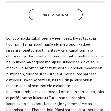
NÄYTÄ KAIKKI
Lontoo matkailukohteena – perinteet, hyvät tavat ja
huumori! Tämä maailmankuulu metropoli kätkee
sisäänsä loputtomasti nähtävyyksiä, tapahtumia ja
elämyksiä jotka vievät sinut unohtumattomalle matkalle.
Kaupunkiloma tarjoaa monipuolisuudessaan jokaiselle
matkailijalle omanlaista tekemistä; uppoudu rikkaaseen
historiaan, tuuleta urheilutapahtumissa, tee parhaat
ostokset, syvenny taiteen, kulttuurin ja museoiden
maailmaan tai hemmotele makuhermojasi
lukemattomissa ravintoloissa. Lontoo on aarreaitta, joka
ei petä! Lontoo lukeutuu Euroopan suurimpien
kaupunkien joukkoon. Kaupungin sydämessä virtaa
legendaarinen Thames-joki. Räpsi parhaat instahetket ja