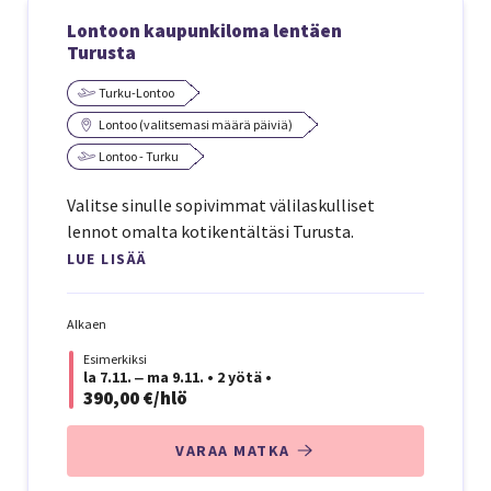
Lontoon kaupunkiloma lentäen
Turusta
Turku-Lontoo
Lontoo (valitsemasi määrä päiviä)
Lontoo - Turku
Valitse sinulle sopivimmat välilaskulliset
lennot omalta kotikentältäsi Turusta.
LUE LISÄÄ
Alkaen
Esimerkiksi
la 7.11. ‒ ma 9.11.
•
2 yötä
•
390,00 €/hlö
VARAA MATKA