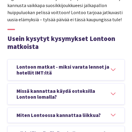
kannusta vaikkapa suosikkijoukkueesi jalkapallon
huippuluokan pelissä voittoon! Lontoo tarjoaa jatkuvasti
uusia elämyksiä – tylsää päivää ei tässä kaupungissa tule!
Usein kysytyt kysymykset Lontoon
matkoista
Lontoon matkat - miksi varata lennot ja
hotellit IMT:ltä
Joustavat matkapäivät, voit itse valita
Missä kannattaa käydä ostoksilla
milloin tulet ja palaat
Lontoon lomalla?
Voit varata Lontoon matkan niin Helsingistä,
Tampereelta kuin Turustakin
Huh! Lontoossa löytyy liikkeitä niin laajalti, että
Miten Lontoossa kannattaa liikkua?
IMT:ltä löytyy lukuisat lentoyhtiöt (esim.
sieltä voit hankkia lähes mitä vain. Lontoon
Finnair, Norwegian ja AirBaltic), valitse
tunnetuinpia ostoskatuja on Oxford Street,
Suurkaupunkien tapaan kaupungin liikenne on