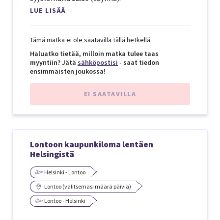
LUE LISÄÄ
Tämä matka ei ole saatavilla tällä hetkellä.
Haluatko tietää, milloin matka tulee taas
myyntiin? Jätä
sähköpostisi
- saat tiedon
ensimmäisten joukossa!
EI SAATAVILLA
Lontoon kaupunkiloma lentäen
Helsingistä
Helsinki - Lontoo
Lontoo (valitsemasi määrä päiviä)
Lontoo - Helsinki