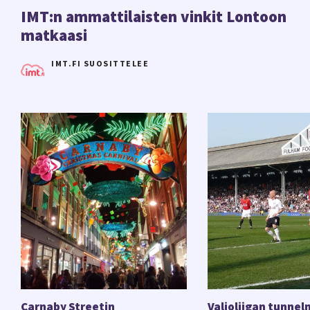
IMT:n ammattilaisten vinkit Lontoon
as you go” vaiko kenties päivälippu.
matkaasi
Liikkumisesta lontoossa löytyy tietoa
Transport
for London -sivustolta
.
IMT.FI SUOSITTELEE
Carnaby Streetin
Valioliigan tunnel