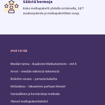
Säästä hermoja
Koko matkapaketti yhdellä ostoksella, 24/7
asiakaspalvelu ja matkapakettilain suoja.
HYVÄ TIETÄÄ
Meidän tarina – Ikaalisten Matkatoimisto – imt.fi
Arvot – meidän näköistä tekemistä
Riskitön varaus – peruuta kuluitta
Hintatakuu – takaamme parhaan hinnan!
Vastuullinen ja kestävämpi matkailu
Yleiset matkapakettiehdot