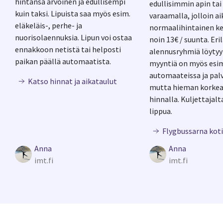
hintansa arvoinen ja edullisempi
edullisimmin apin tai
kuin taksi. Lipuista saa myös esim.
varaamalla, jolloin ai
eläkeläis-, perhe- ja
normaalihintainen ke
nuorisolaennuksia. Lipun voi ostaa
noin 13€ / suunta. Eril
ennakkoon netistä tai helposti
alennusryhmiä löytyy
paikan päällä automaatista.
myyntiä on myös esi
automaateissa ja palv
Katso hinnat ja aikataulut
mutta hieman korke
hinnalla. Kuljettajalt
lippua.
Flygbussarna kotis
Anna
Anna
imt.fi
imt.fi