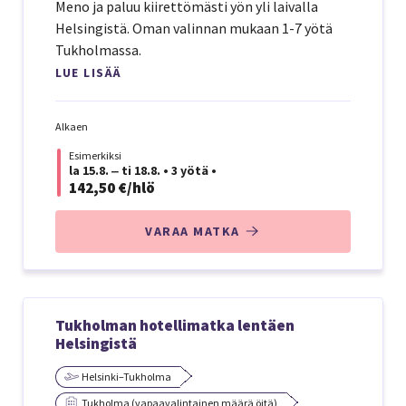
Meno ja paluu kiirettömästi yön yli laivalla
Helsingistä. Oman valinnan mukaan 1-7 yötä
Tukholmassa.
LUE LISÄÄ
Alkaen
Esimerkiksi
la 15.8. ‒ ti 18.8.
•
3 yötä
•
142,50 €/hlö
VARAA MATKA
Tukholman hotellimatka lentäen
Helsingistä
Helsinki–Tukholma
Tukholma (vapaavalintainen määrä öitä)