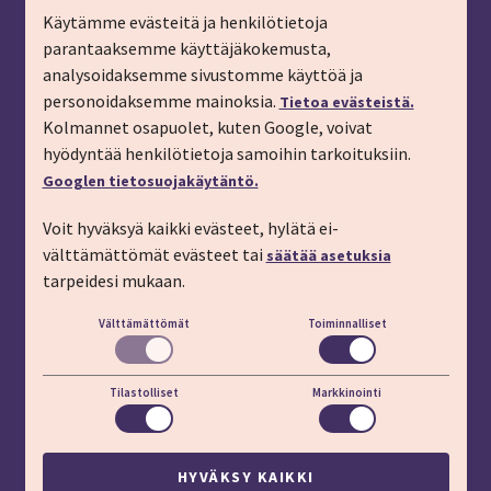
Ryhmämatkat, pyydä tarjous
Käytämme evästeitä ja henkilötietoja
parantaaksemme käyttäjäkokemusta,
Tilaa matkalahjakortti
analysoidaksemme sivustomme käyttöä ja
Tilaa esite
personoidaksemme mainoksia.
Tietoa evästeistä.
Tilaa matkakirje sähköpostiin
Kolmannet osapuolet, kuten Google, voivat
hyödyntää henkilötietoja samoihin tarkoituksiin.
Ilmoita passitiedot
Googlen tietosuojakäytäntö.
Liity kanta-asiakkaaksi
Voit hyväksyä kaikki evästeet, hylätä ei-
Töihin IMT:lle
välttämättömät evästeet tai
säätää asetuksia
YHTEYSTIEDOT
tarpeidesi mukaan.
Välttämättömät
Toiminnalliset
Puhelin: 03 45 800 (pvm/mpm)
Lisäapua:
apu.imt.fi
Tilastolliset
Markkinointi
LÖYDÄT MEIDÄT MYÖS
HYVÄKSY KAIKKI