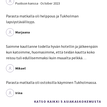
Puolison kanssa · October 2023
Parasta matkalla oli helppous ja Tukholman
lapsiystävällisyys.
Marjaana
Saimme kauttanne todella hyvän hotellin ja jälkeenpäin
kun katoimme, huomasimme, että teidän kautta koko
reissu tuli edullisemmaksi kuin muualta pelkkä…
Mikael
Parasta matkalla oli ostoksilla käyminen Tukholmassa.
Irina
KATSO KAIKKI 5 ASIAKASKOKEMUSTA