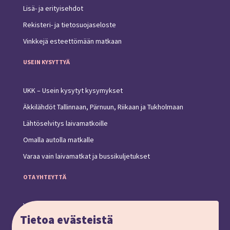
Lisä- ja erityisehdot
Rekisteri- ja tietosuojaseloste
Vinkkejä esteettömään matkaan
USEIN KYSYTTYÄ
UKK – Usein kysytyt kysymykset
Äkkilähdöt Tallinnaan, Pärnuun, Riikaan ja Tukholmaan
Lähtöselvitys laivamatkoille
Omalla autolla matkalle
Varaa vain laivamatkat ja bussikuljetukset
OTA YHTEYTTÄ
Yhteystiedot ja toimipiste
Tietoa evästeistä
Anna palautetta