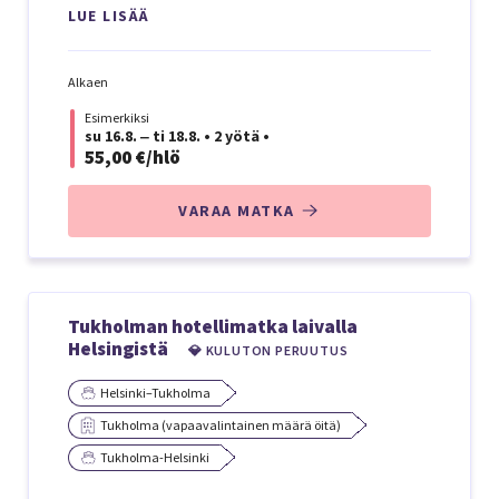
LUE LISÄÄ
Alkaen
Esimerkiksi
su 16.8. ‒ ti 18.8.
•
2 yötä
•
55,00 €/hlö
VARAA MATKA
Tukholman hotellimatka laivalla
Helsingistä
💎 KULUTON PERUUTUS
Helsinki–Tukholma
Tukholma (vapaavalintainen määrä öitä)
Tukholma-Helsinki