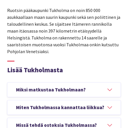
Ruotsin pääkaupunki Tukholma on noin 850 000
asukkaallaan maan suurin kaupunki sekä sen poliittinen ja
taloudellinen keskus. Se sijaitsee Itämeren rannikolla
maan itäosassa noin 397 kilometrin etäisyydellä
Helsingistä. Tukholma on rakennettu 14 saarelle ja
saaristoisen muotonsa vuoksi Tukholmaa onkin kutsuttu
Pohjolan Venetsiaksi.
Lisää Tukholmasta
Miksi matkustaa Tukholmaan?
Riddarholmen saari ja sen osittain muodostama
Miten Tukholmassa kannattaa liikkua?
Vanhakaupunki ovat Tukholman sydän.
Tukholman keskiaikainen Vanhakaupunki
Tukholman ydinkeskustassa on helppoa liikkua
Missä tehdä ostoksia Tukholmassa?
ihastuttaa nähtävyyksillä, ravintoloilla,