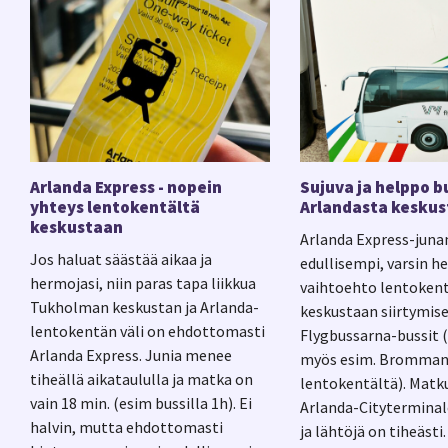
Arlanda Express - nopein
Sujuva ja helppo b
yhteys lentokentältä
Arlandasta kesku
keskustaan
Arlanda Express-jun
Jos haluat säästää aikaa ja
edullisempi, varsin he
hermojasi, niin paras tapa liikkua
vaihtoehto lentoken
Tukholman keskustan ja Arlanda-
keskustaan siirtymise
lentokentän väli on ehdottomasti
Flygbussarna-bussit 
Arlanda Express. Junia menee
myös esim. Bromma
tiheällä aikataululla ja matka on
lentokentältä). Matk
vain 18 min. (esim bussilla 1h). Ei
Arlanda-Cityterminale
halvin, mutta ehdottomasti
ja lähtöjä on tiheästi