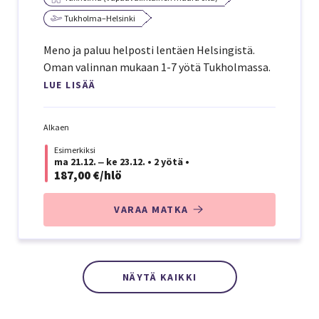
Tukholma–Helsinki
Meno ja paluu helposti lentäen Helsingistä.
Oman valinnan mukaan 1-7 yötä Tukholmassa.
LUE LISÄÄ
Alkaen
Esimerkiksi
ma 21.12. ‒ ke 23.12.
•
2 yötä
•
187,00 €/hlö
VARAA MATKA
NÄYTÄ KAIKKI