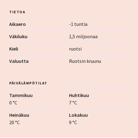
TIETOA
Aikaero
-1 tuntia
Väkiluku
1,5 miljoonaa
Kieli
ruotsi
Valuutta
Ruotsin kruunu
PÄIVÄLÄMPÖTILAT
Tammikuu
Huhtikuu
0 °C
7 °C
Heinäkuu
Lokakuu
20 °C
9 °C