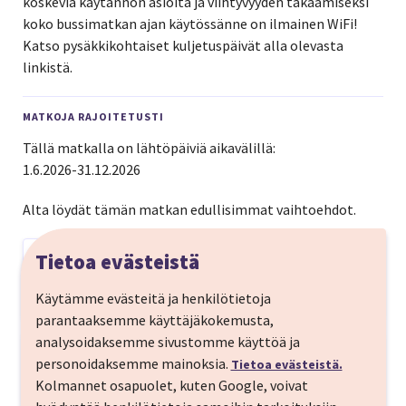
koskevia käytännön asioita ja viihtyvyyden takaamiseksi
koko bussimatkan ajan käytössänne on ilmainen WiFi!
Katso pysäkkikohtaiset kuljetuspäivät alla olevasta
linkistä.
MATKOJA RAJOITETUSTI
Tällä matkalla on lähtöpäiviä aikavälillä:
1.6.2026-31.12.2026
Alta löydät tämän matkan edullisimmat vaihtoehdot.
Näytä lähtöpäivät kotimaan
Tietoa evästeistä
kuljetuksella
Käytämme evästeitä ja henkilötietoja
Maksimoi matkasi helppous
parantaaksemme käyttäjäkokemusta,
analysoidaksemme sivustomme käyttöä ja
1 yön matka
13,00 €
personoidaksemme mainoksia.
Tietoa evästeistä.
Alk.
ti 18.08.-ke 19.08.
Kolmannet osapuolet, kuten Google, voivat