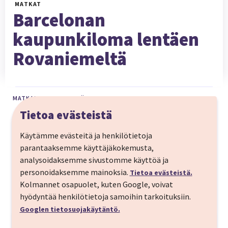
MATKAT
Barcelonan
kaupunkiloma lentäen
Rovaniemeltä
MATKAN HINTAAN SISÄLTYY
Tietoa evästeistä
lennot Rovaniemi – Barcelona – Rovaniemi
Käytämme evästeitä ja henkilötietoja
lentojen verot ja viranomaismaksut
parantaaksemme käyttäjäkokemusta,
analysoidaksemme sivustomme käyttöä ja
majoitus valitussa hotellissa
personoidaksemme mainoksia.
Tietoa evästeistä.
aamiaiset hotelliaamuina
Kolmannet osapuolet, kuten Google, voivat
hyödyntää henkilötietoja samoihin tarkoituksiin.
Googlen tietosuojakäytäntö.
Matkan kuvaus