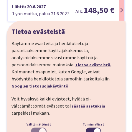
Lähtö: 20.6.2027
148,50 €
Alk.
1 yön matka, paluu 21.6.2027
Tietoa evästeistä
Matkan kuvaus
Käytämme evästeitä ja henkilötietoja
Ota lyhyt irtiotto Tallinnan kulttuurin pariin ja
parantaaksemme käyttäjäkokemusta,
yhdistä matkaasi Cabaret-musikaali, joka on yksi
analysoidaksemme sivustomme käyttöä ja
Matkaohjelma
Broadwayn legendaarisista mestariteoksista. Lähde
personoidaksemme mainoksia.
Tietoa evästeistä.
LÄHTÖPÄIVÄ
kokemaan Kit Kat Klubin tunnelma Tallinnaan!
Kolmannet osapuolet, kuten Google, voivat
Valittavissa keskustahotellit. Hinta sisältää meno-
hyödyntää henkilötietoja samoihin tarkoituksiin.
Helsinkin - Tallinna
Tutustu matkan kohteeseen
paluu laivamatkan, hotellimajoituksen sekä lipun
Googlen tietosuojakäytäntö.
Cabaret-musikaaliin.
Valitse menolaivamatkasi aikataulu oman
Voit hyväksyä kaikki evästeet, hylätä ei-
suunnitelmasi mukaan.
välttämättömät evästeet tai
säätää asetuksia
Tallinna
tarpeidesi mukaan.
Varaa ruokailut laivamatkoille muun
matkavarauksen yhteydessä.
Välttämättömät
Toiminnalliset