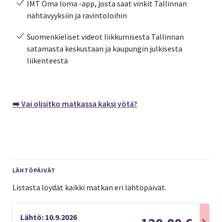
IMT Oma loma -app, josta saat vinkit Tallinnan
nähtävyyksiin ja ravintoloihin
Suomenkieliset videot liikkumisesta Tallinnan
satamasta keskustaan ja kaupungin julkisesta
liikenteestä
➡️ Vai olisitko matkassa kaksi yötä?
LÄHTÖPÄIVÄT
Listasta löydät kaikki matkan eri lähtöpäivät.
Lähtö: 10.9.2026