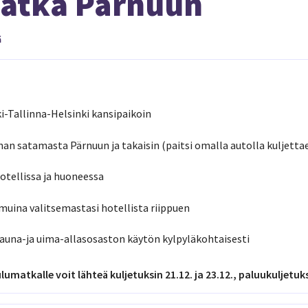
atka Pärnuun
ä
i-Tallinna-Helsinki kansipaikoin
nan satamasta Pärnuun ja takaisin (paitsi omalla autolla kuljetta
hotellissa ja huoneessa
muina valitsemastasi hotellista riippuen
sauna-ja uima-allasosaston käytön kylpyläkohtaisesti
matkalle voit lähteä kuljetuksin 21.12. ja 23.12., paluukuljetuks