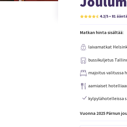
Joulum
4.2/5 • 81 äänt
Matkan hinta sisältää:
laivamatkat Helsink
bussikuljetus Tallin
majoitus valitussa 
aamiaiset hotelliaa
kylpylähotelleissa 
Vuonna 2025 Pärnun joulu