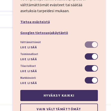
välttämättömät evästeet tai säätää
asetuksia tarpeidesi mukaan.
allinnasta.
een joulunviettoon.
Tietoa evästeistä
Googlen tietosuojakäytäntö
Välttämättömät
LUE LISÄÄ
lähtö on aamulla 10:30
Toiminnalliset
LUE LISÄÄ
Tilastolliset
LUE LISÄÄ
Markkinointi
LUE LISÄÄ
HYVÄKSY KAIKKI
linen opas. Pärnuun
n 21.12. ja 23.12.
VAIN VÄLTTÄMÄTTÖMÄT