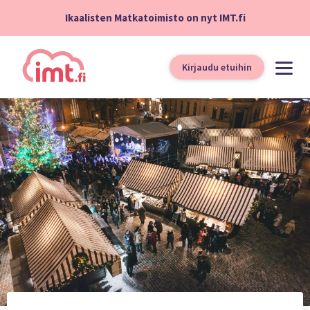
Ikaalisten Matkatoimisto on nyt IMT.fi
Kirjaudu etuihin