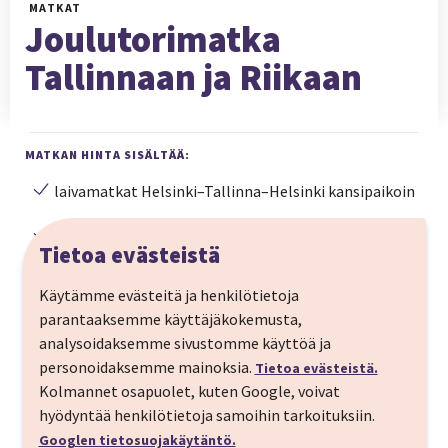
MATKAT
Joulutorimatka
Tallinnaan ja Riikaan
MATKAN HINTA SISÄLTÄÄ:
laivamatkat Helsinki–Tallinna–Helsinki kansipaikoin
bussikuljetus ohjelman mukaisesti, omalla autolla
Tietoa evästeistä
matkaaville henkilöautopaikat laivalta.
Käytämme evästeitä ja henkilötietoja
majoitus 1 yö Tallinnassa
parantaaksemme käyttäjäkokemusta,
analysoidaksemme sivustomme käyttöä ja
majoitus 3 yötä Riiassa
personoidaksemme mainoksia.
Tietoa evästeistä.
aamiaiset valitsemastasi hotellista riippuen
Kolmannet osapuolet, kuten Google, voivat
hyödyntää henkilötietoja samoihin tarkoituksiin.
Googlen tietosuojakäytäntö.