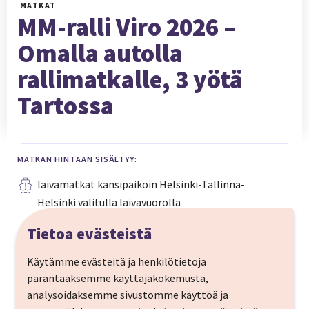
MATKAT
MM-ralli Viro 2026 –
Omalla autolla
rallimatkalle, 3 yötä
Tartossa
MATKAN HINTAAN SISÄLTYY:
laivamatkat kansipaikoin Helsinki-Tallinna-
Helsinki valitulla laivavuorolla
Tietoa evästeistä
autopaikat laivassa
Käytämme evästeitä ja henkilötietoja
3 yötä Hotel Sophiassa
parantaaksemme käyttäjäkokemusta,
aamiainen hotelliaamuina
analysoidaksemme sivustomme käyttöä ja