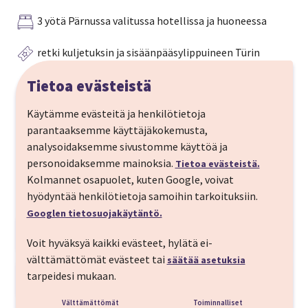
3 yötä Pärnussa valitussa hotellissa ja huoneessa
retki kuljetuksin ja sisäänpääsylippuineen Türin
kukkamarkkoille la 16.5.
Tietoa evästeistä
aamiaiset valitsemastasi hotellista riippuen
Käytämme evästeitä ja henkilötietoja
parantaaksemme käyttäjäkokemusta,
IMT Oma loma -app, josta saat vinkit Pärnun
analysoidaksemme sivustomme käyttöä ja
nähtävyyksiin ja ravintoloihin
personoidaksemme mainoksia.
Tietoa evästeistä.
24h suomenkielinen tuki matkallasi
Kolmannet osapuolet, kuten Google, voivat
hyödyntää henkilötietoja samoihin tarkoituksiin.
Googlen tietosuojakäytäntö.
Matkan kuvaus
Voit hyväksyä kaikki evästeet, hylätä ei-
Lähde ottamaan kevät vastaan Türin
välttämättömät evästeet tai
säätää asetuksia
kukkamarkkinoille Viroon! Tutuksi tullut tapahtuma
tarpeidesi mukaan.
Matkaohjelma
järjestetään tänä vuonna jo 47. kerran. Matkalla
Välttämättömät
Toiminnalliset
LÄHTÖPÄIVÄ
vietetään 3 yötä Pärnussa, josta tehdään retki Türin