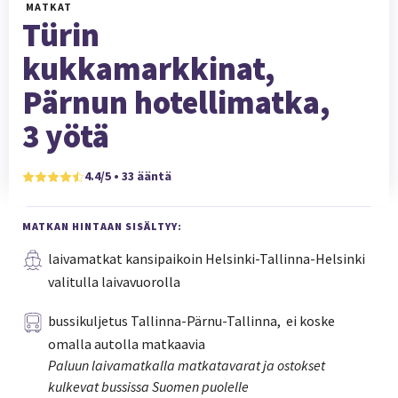
MATKAT
Türin
kukkamarkkinat,
Pärnun hotellimatka,
3 yötä
4.4/5 • 33 ääntä
MATKAN HINTAAN SISÄLTYY:
laivamatkat kansipaikoin Helsinki-Tallinna-Helsinki
valitulla laivavuorolla
bussikuljetus Tallinna-Pärnu-Tallinna, ei koske
omalla autolla matkaavia
Paluun laivamatkalla matkatavarat ja ostokset
kulkevat bussissa Suomen puolelle