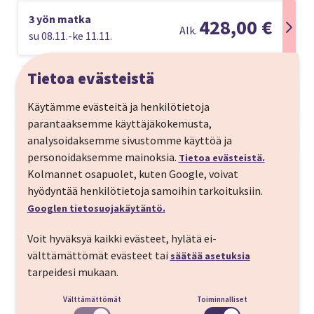
3 yön matka
428,00 €
Alk.
su 08.11.-ke 11.11.
Tietoa evästeistä
Matkan kuvaus
Käytämme evästeitä ja henkilötietoja
Lähde nauttimaan suurkaupungin tunnelmasta
parantaaksemme käyttäjäkokemusta,
lentäen suoraan Tampereelta. Päätä itse montako
analysoidaksemme sivustomme käyttöä ja
Matkaohjelma
päivää haluat viettää Lontoossa ja valitse lukuisista
personoidaksemme mainoksia.
Tietoa evästeistä.
LÄHTÖPÄIVÄ
keskustahotelleistamme!
Kolmannet osapuolet, kuten Google, voivat
hyödyntää henkilötietoja samoihin tarkoituksiin.
Tampere-Lontoo
Tutustu matkan kohteeseen
Googlen tietosuojakäytäntö.
Lento lähtee Tampereen Pirkkalan
Voit hyväksyä kaikki evästeet, hylätä ei-
lentoasemalta ja saapuu Lontoon Gatwikckin
välttämättömät evästeet tai
säätää asetuksia
lentokentälle aikataulussa. Siirtyminen
Lontoo
tarpeidesi mukaan.
hotellille omatoimisesti.
Välttämättömät
Toiminnalliset
Lentokentällä on suositeltavaa olla noin 2h ennen