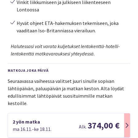
Vinkit liikkumiseen ja julkiseen liikenteeseen
Lontoossa
Hyvät ohjeet ETA-hakemuksen tekemiseen, joka
vaaditaan Iso-Britanniassa vierailuun.
Halutessasi voit varata kuljetukset lentokenttä-hotelli-
lentokenttä matkavarauksesi yhteydessä.
MATKOJA JOKA PÄIVÄ
Seuraavassa vaiheessa valitset juuri sinulle sopivan
lähtöpäivän, paluupäivän ja matkan keston. Alta löydät
edullisimmat lähtöpäivät suosituimmille matkan
kestoille.
2 yön matka
374,00 €
Alk.
ma 16.11.-ke 18.11.