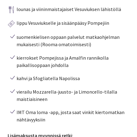
lounas ja viininmaistajaiset Vesuviuksen lähistöllä
lippu Vesuviukselle ja sisäänpääsy Pompejiin
suomenkielisen oppaan palvelut matkaohjelman
mukaisesti (Rooma omatoimisesti)
kierrokset Pompejissa ja Amalfin rannikolla
paikallisoppaan johdolla
kahvi ja Sfogliatella Napolissa
vierailu Mozzarella-juusto- ja Limoncello-tilalla
maistiaisineen
IMT Oma loma -app, josta saat vinkit kiertomatkan
nähtävyyksiin
Lisämaksusta myynnissä retki: