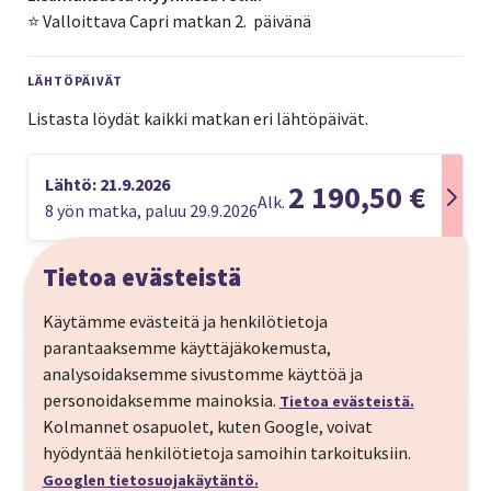
⭐️ Valloittava Capri matkan 2. päivänä
LÄHTÖPÄIVÄT
Listasta löydät kaikki matkan eri lähtöpäivät.
Lähtö: 21.9.2026
2 190,50 €
Alk.
8 yön matka, paluu 29.9.2026
Tietoa evästeistä
Matkan kuvaus
Käytämme evästeitä ja henkilötietoja
Vuodelle 2026 toteutamme asiakkaiden toiveen ja
parantaaksemme käyttäjäkokemusta,
Amalfin matka on valittavissa myös siten, että
analysoidaksemme sivustomme käyttöä ja
Matkaohjelma
kiertomatkan jälkeen voit jäädä kaupunkilomalle
personoidaksemme mainoksia.
Tietoa evästeistä.
MENOPÄIVÄ
Roomaan. Paikkoja rajoitetusti! Tämän 8 yön matkan
Kolmannet osapuolet, kuten Google, voivat
lähtöpäivät samat kuin Amalfin rannikon matkalla:
hyödyntää henkilötietoja samoihin tarkoituksiin.
Menolento Helsinki - Rooma, ajo Napoliin
Tutustu matkan kohteeseen
20.4., 27.4. ja 21.9.
Googlen tietosuojakäytäntö.