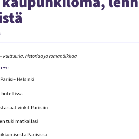
n kaupunkiloma, lenn
istä
ä
 kulttuuria, historiaa ja romantiikkaa
TYY:
Pariisi– Helsinki
 hotellissa
a saat vinkit Pariisiin
en tuki matkallasi
iikkumisesta Pariisissa