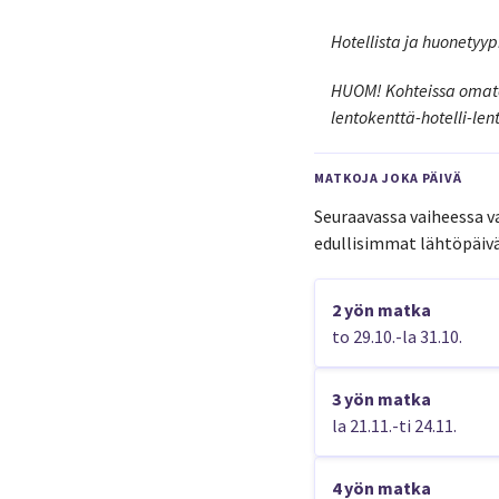
Hotellista ja huonetyyp
HUOM! Kohteissa omatoim
lentokenttä-hotelli-le
MATKOJA JOKA PÄIVÄ
Seuraavassa vaiheessa va
edullisimmat lähtöpäivä
2 yön matka
to 29.10.-la 31.10.
3 yön matka
la 21.11.-ti 24.11.
4 yön matka