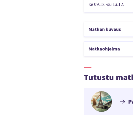
ke 09.12.-su 13.12.
Matkan kuvaus
Omatoimisella kaupun
täynnä historiaa, kult
Matkaohjelma
valikoimastamme sinul
MENOPÄIVÄ
Helsinki-Pariis
Tutustu mat
Lähtöpäivänä l
Lähtöselvityks
P
Lentokentältä 
2.-14.PÄIVÄ