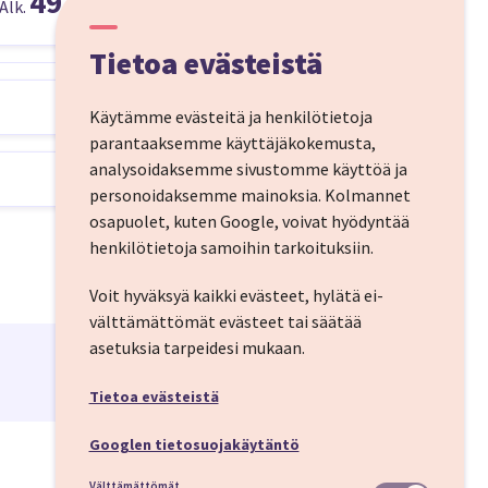
493,50 €
Alk.
Tietoa evästeistä
Käytämme evästeitä ja henkilötietoja
parantaaksemme käyttäjäkokemusta,
riisiin. Kaupunki on
analysoidaksemme sivustomme käyttöä ja
matta. Valitse
personoidaksemme mainoksia.
Kolmannet
kesto.
osapuolet, kuten Google, voivat hyödyntää
henkilötietoja samoihin tarkoituksiin.
Voit hyväksyä kaikki evästeet, hylätä ei-
un mukaisesti.
välttämättömät evästeet tai säätää
asetuksia tarpeidesi mukaan.
Tietoa evästeistä
Googlen tietosuojakäytäntö
Välttämättömät