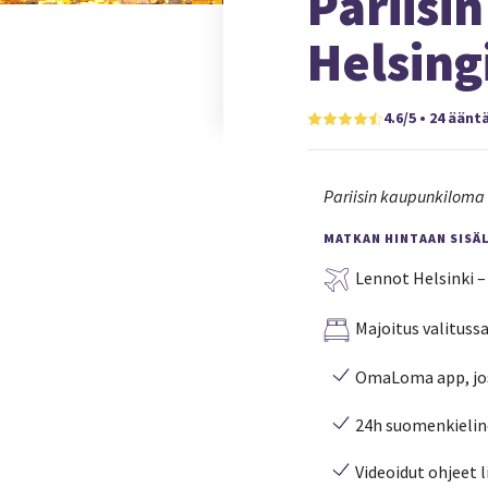
Pariisi
Helsing
4.6/5 • 24 äänt
Pariisin kaupunkiloma –
MATKAN HINTAAN SISÄL
Lennot Helsinki – 
Majoitus valitussa
OmaLoma app, jost
24h suomenkielin
Videoidut ohjeet l