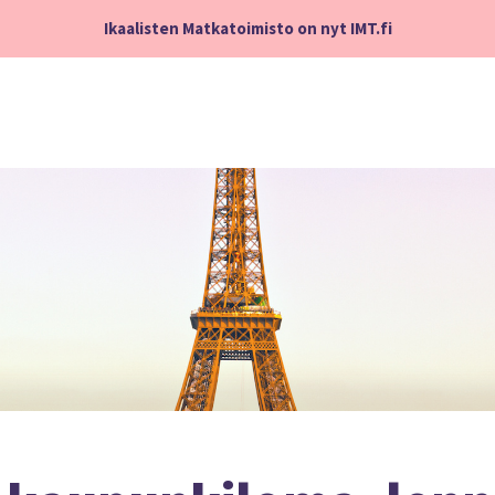
Ikaalisten Matkatoimisto on nyt IMT.fi