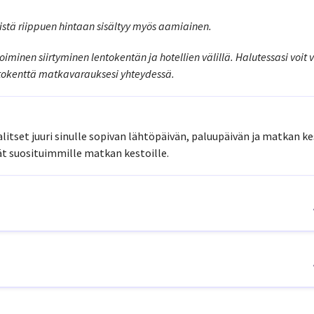
istä riippuen hintaan sisältyy myös aamiainen.
inen siirtyminen lentokentän ja hotellien välillä. Halutessasi voit 
ntokenttä matkavarauksesi yhteydessä.
litset juuri sinulle sopivan lähtöpäivän, paluupäivän ja matkan ke
t suosituimmille matkan kestoille.