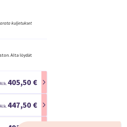
varata kuljetukset
ston. Alta löydät
405,50 €
Alk.
447,50 €
Alk.