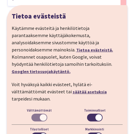
Tietoa evästeistä
Matkan kuvaus
Käytämme evästeitä ja henkilötietoja
Pärnu on täydellinen paikka pysähtyä. Pärnun lempeä
parantaaksemme käyttäjäkokemusta,
pikkukaupungin tunnelma ja kylpylöiden lämpö
analysoidaksemme sivustomme käyttöä ja
Matkaohjelma
kutsuvat irtiottoon arjesta. Hemmotteluviikonloppu
personoidaksemme mainoksia.
Tietoa evästeistä.
LÄHTÖPÄIVÄ
tarjoaa täydellisen yhdistelmän rauhaa, hyvinvointia
Kolmannet osapuolet, kuten Google, voivat
ja pieniä ylellisiä hetkiä, jotka saavat olon
hyödyntää henkilötietoja samoihin tarkoituksiin.
Helsinki-Tallinna
Tutustu matkan kohteeseen
kevyemmäksi ja mielen kirkkaammaksi.
Googlen tietosuojakäytäntö.
Matka alkaa laivamatkalla Helsingistä
Voit hyväksyä kaikki evästeet, hylätä ei-
Tallinnaan. Bussikuljetuksen varanneille lähtö
välttämättömät evästeet tai
säätää asetuksia
on aamulla 10:30 Helsingistä, Tallinnaan
Pärnu
tarpeidesi mukaan.
saavutaan klo 12:30.
Välttämättömät
Toiminnalliset
Omalla autolla matkaan lähtevät voivat valita
haluamansa laivavuoron laajasta
lähtövalikoimastamme.
Evästeasetukset
Tilastolliset
Markkinointi