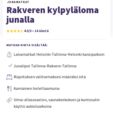
JUNAMATKAT
Rakveren kylpyläloma
junalla
4.5/5 • 14 ääntä
MATKAN HINTA SISÄLTÄÄ:
Laivamatkat Helsinki-Tallinna-Helsinki kansipaikoin
Junaliput Tallinna-Rakvere-Tallinna
Majoituksen valitsemaksesi määräksi öitä
Aamiainen hotelliaamuina
Uima-allasosaston, saunakeskuksen ja kuntosalin
käyttö aukioloaikoina