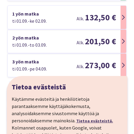
1 yön matka
132,50 €
Alk.
ti 01.09.-ke 02.09.
2 yön matka
201,50 €
Alk.
ti 01.09.-to 03.09.
3 yön matka
273,00 €
Alk.
ti 01.09.-pe 04.09.
Tietoa evästeistä
Matkan kuvaus
Käytämme evästeitä ja henkilötietoja
Rakvere on houkutteleva, nopeasti kehittyvä ja
parantaaksemme käyttäjäkokemusta,
omaleimainen kaupunki ja sinne kätevästi junalla
analysoidaksemme sivustomme käyttöä ja
Matkaohjelma
Tallinnasta. Perillä sinua odottaa Aqva Hotel & Spa -
personoidaksemme mainoksia.
Tietoa evästeistä.
MENOPÄIVÄ
tasokas kylpylähotelli, jossa viihtyvät kaikki. Kylpylä
Kolmannet osapuolet, kuten Google, voivat
sijaitsee lähellä Rakveren historiallista linnaa,