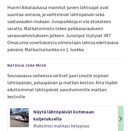
Huom! Aikataulussa mainitut junien lähtöajat ovat
suuntaa-antavia, ja vaihtelevat lähtöpäivän sekä
saatavuuden mukaan. Junapaikkoja ei ole etukäteen
varattu. Matkatoimisto tekee paikkavaraukseen
varausvahvistukseen jälkeen. Junaliput löytyvät IMT
OmaLoma sovelluksesta viimeistään lähtöä edeltävänä
päivänä. Matkustusluokka on 1. luokka.
MATKOJA JOKA PÄIVÄ
Seuraavassa vaiheessa valitset juuri sinulle sopivan
lähtöpäivän, paluupäivän ja matkan keston. Alta löydät
edullisimmat lähtöpäivät suosituimmille matkan
kestoille.
Näytä lähtöpäivät kotimaan
kuljetuksella
Maksimoi matkasi helppous