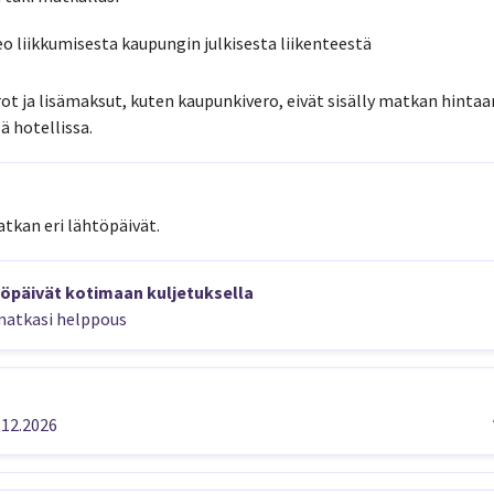
o liikkumisesta kaupungin julkisesta liikenteestä
erot ja lisämaksut, kuten kaupunkivero, eivät sisälly matkan hint
ä hotellissa.
atkan eri lähtöpäivät.
öpäivät kotimaan kuljetuksella
atkasi helppous
.12.2026