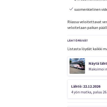
suomenkielinen vide
Riiassa veloitettavat v
veloitetaan paikan pääll
LÄHTÖPÄIVÄT
Listasta löydät kaikki m
Näytä läht
Maksimoi m
Lähtö: 22.12.2026
4 yön matka, paluu 26