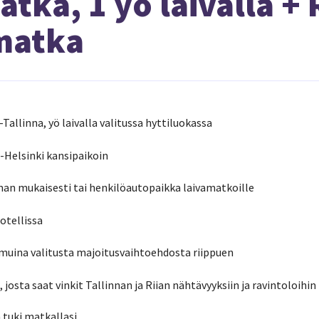
tka, 1 yö laivalla + 
matka
Tallinna, yö laivalla valitussa hyttiluokassa
-Helsinki kansipaikoin
man mukaisesti tai henkilöautopaikka laivamatkoille
otellissa
muina valitusta majoitusvaihtoehdosta riippuen
osta saat vinkit Tallinnan ja Riian nähtävyyksiin ja ravintoloihin
tuki matkallasi