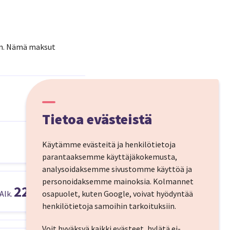
aan. Nämä maksut
Tietoa evästeistä
Käytämme evästeitä ja henkilötietoja
parantaaksemme käyttäjäkokemusta,
analysoidaksemme sivustomme käyttöä ja
personoidaksemme mainoksia.
Kolmannet
229,00 €
Alk.
osapuolet, kuten Google, voivat hyödyntää
henkilötietoja samoihin tarkoituksiin.
Voit hyväksyä kaikki evästeet, hylätä ei-