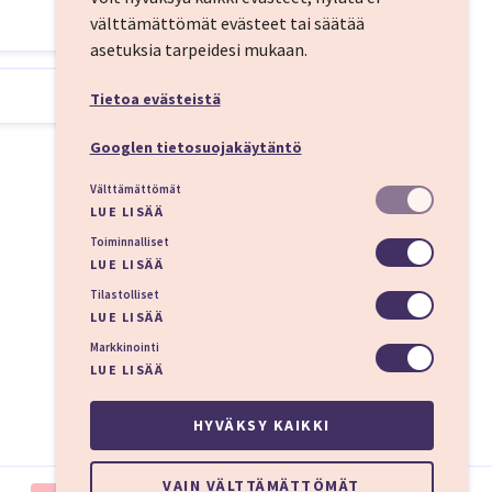
välttämättömät evästeet tai säätää
asetuksia tarpeidesi mukaan.
nhakaupunki loistaa
joista ja joka
Tietoa evästeistä
 joulu Riiassa.
Googlen tietosuojakäytäntö
Välttämättömät
LUE LISÄÄ
n aikaa nauttia laivan
Toiminnalliset
LUE LISÄÄ
Tilastolliset
lomailija voi nauttia
LUE LISÄÄ
ja laivasta pitää
Markkinointi
LUE LISÄÄ
HYVÄKSY KAIKKI
VAIN VÄLTTÄMÄTTÖMÄT