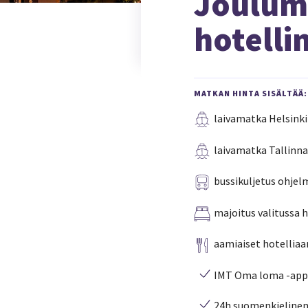
Jouluma
hotelli
MATKAN HINTA SISÄLTÄÄ:
laivamatka Helsinki-
laivamatka Tallinna
bussikuljetus ohjel
majoitus valitussa h
aamiaiset hotelliaa
IMT Oma loma -app, j
24h suomenkielinen 