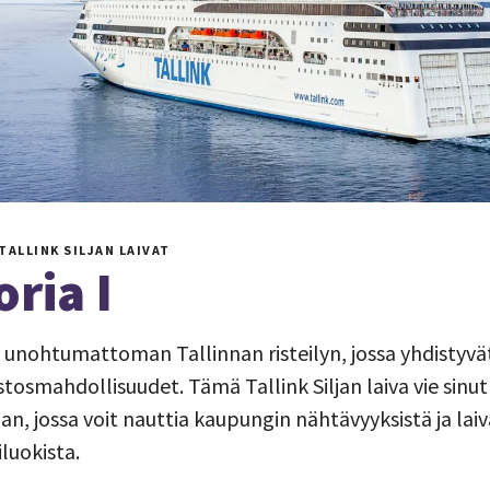
TALLINK SILJAN LAIVAT
ria I
aa unohtumattoman Tallinnan risteilyn, jossa yhdistyv
ostosmahdollisuudet. Tämä Tallink Siljan laiva vie sinu
an, jossa voit nauttia kaupungin nähtävyyksistä ja lai
luokista.