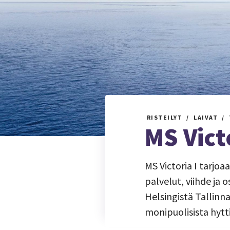
RISTEILYT
LAIVAT
MS Victo
MS Victoria I tarjo
palvelut, viihde ja 
Helsingistä Tallinna
monipuolisista hytti