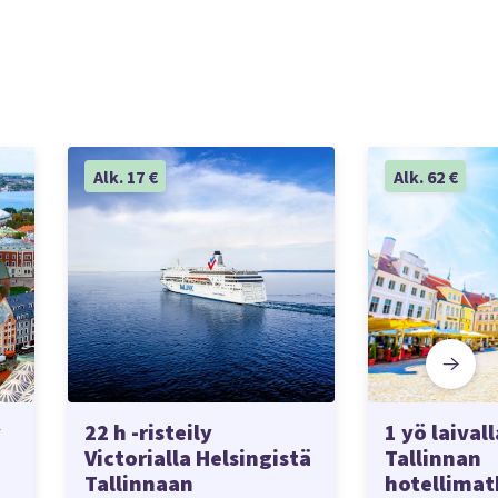
Alk. 17 €
Alk. 62 €
y
22 h -risteily
1 yö laivall
Victorialla Helsingistä
Tallinnan
Tallinnaan
hotellimat