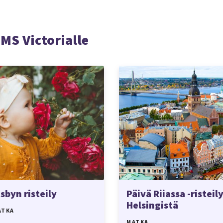
 MS Victorialle
isbyn risteily
Päivä Riiassa -risteil
Helsingistä
ATKA
MATKA