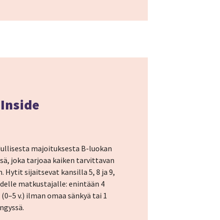
Inside
dullisesta majoituksesta B-luokan
ä, joka tarjoaa kaiken tarvittavan
ytit sijaitsevat kansilla 5, 8 ja 9,
idelle matkustajalle: enintään 4
i (0–5 v.) ilman omaa sänkyä tai 1
ängyssä.