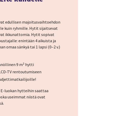
vat edullisen majoitusvaihtoehdon
le kuin ryhmille. Hytit sijaitsevat
 ovat ikkunattomia. Hytit sopivat
ustajalle: enintään 4 aikuista ja
lman omaa sänkyä tai 1 lapsi (0–2 v.)
nöllinen 9 m² hytti
 LCD-TV rentoutumiseen
djettimatkailijoille!
 E-luokan hytteihin saattaa
oska useimmat niistä ovat
sä.