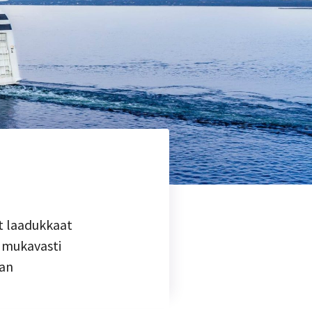
ät laadukkaat
t mukavasti
van