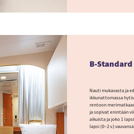
B-Standard 
Nauti mukavasta ja e
ikkunattomassa hytiss
rentoon merimatkaan. H
ja sopivat enintään vi
aikuista ja joko 1 laps
lapsi (0–2 v.) vauvans