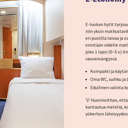
E-luokan hytit tarjoa
niin yksin matkustavil
eri puolilla laivaa ja
enintään viidelle matk
joko 1 lapsi (0–5 v.) i
vauvansängyssä.
Kompakti ja käytän
Oma WC, suihku ja
Edullinen valinta bu
💡 Huomioithan, että
kantautua meteliä, k
yökerhon läheisyydes