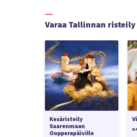
Varaa Tallinnan risteily
Kesäristeily
V
Saarenmaan
M
Oopperapäiville