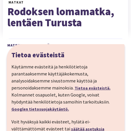
MATKAT
Rodoksen lomamatka,
lentäen Turusta
MATKAN HINTAAN SISÄLTYY
Tietoa evästeistä
Meno-paluulennot Turusta, max 1 välilasku
Käytämme evästeitä ja henkilötietoja
käsimatkatavara
parantaaksemme käyttäjäkokemusta,
analysoidaksemme sivustomme käyttöä ja
Majoitus valitussa hotellissa
personoidaksemme mainoksia.
Tietoa evästeistä.
Aamiainen hotelliaamuina
Kolmannet osapuolet, kuten Google, voivat
hyödyntää henkilötietoja samoihin tarkoituksiin.
Googlen tietosuojakäytäntö.
Matkan kuvaus
Voit hyväksyä kaikki evästeet, hylätä ei-
Rodoksen kuumat kesät ja leudot talvet kutsuvat
välttämättömät evästeet tai
säätää asetuksia