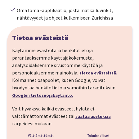
Oma loma -applikaatio, josta matkailuvinkit,
nähtävyydet ja ohjeet kulkemiseen Zürichissa
Suomalaisten fanien yhteinen WhatsApp-kanava
Tietoa evästeistä
IMT päivystyspuhelin 24/7 mukana matkalla
Käytämme evästeitä ja henkilötietoja
parantaaksemme käyttäjäkokemusta,
⭐️
Peliliput
juuri niihin peleihin jotka itse haluat saat
analysoidaksemme sivustomme käyttöä ja
näppärästi ostettua matkavarauksesi yhteydessä. Vapaat
personoidaksemme mainoksia.
Tietoa evästeistä.
peliliput löydät matkan lisäpalveluista samalta sivulta kun
Kolmannet osapuolet, kuten Google, voivat
syötät matkustajien tiedot varaukseen.
hyödyntää henkilötietoja samoihin tarkoituksiin.
Googlen tietosuojakäytäntö.
Matkan kuvaus
Voit hyväksyä kaikki evästeet, hylätä ei-
Lähdetään kannustamaan leijonia Zürichiin, nyt myös
välttämättömät evästeet tai
säätää asetuksia
Oulun lennoilla! Voit valita lentopäiväsi, aikataulusi
tarpeidesi mukaan.
Matkaohjelma
ja hotelliyösi vapaasti valikoimastamme. Hintaan
Välttämättömät
Toiminnalliset
MENOPÄIVÄ
sisältyy myös IMT:n pinkkipaitojen opastus