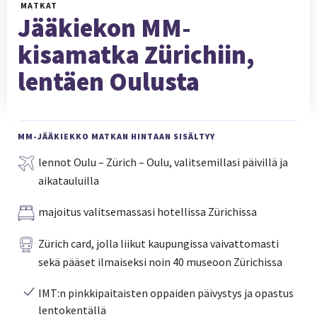
MATKAT
Jääkiekon MM-
kisamatka Zürichiin,
lentäen Oulusta
MM-JÄÄKIEKKO MATKAN HINTAAN SISÄLTYY
lennot Oulu – Zürich – Oulu, valitsemillasi päivillä ja
aikatauluilla
majoitus valitsemassasi hotellissa Zürichissa
Zürich card, jolla liikut kaupungissa vaivattomasti
sekä pääset ilmaiseksi noin 40 museoon Zürichissa
IMT:n pinkkipaitaisten oppaiden päivystys ja opastus
lentokentällä