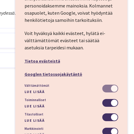
personoidaksemme mainoksia.
Kolmannet
teydessä. Vapaat peliliput
osapuolet, kuten Google, voivat hyödyntää
henkilötietoja samoihin tarkoituksiin.
Voit hyväksyä kaikki evästeet, hylätä ei-
välttämättömät evästeet tai säätää
asetuksia tarpeidesi mukaan.
onia! Valitse
ös IMT:n
Tietoa evästeistä
iput haluamisiin
Googlen tietosuojakäytäntö
Välttämättömät
LUE LISÄÄ
Toiminnalliset
LUE LISÄÄ
Tilastolliset
LUE LISÄÄ
ast sinut
Markkinointi