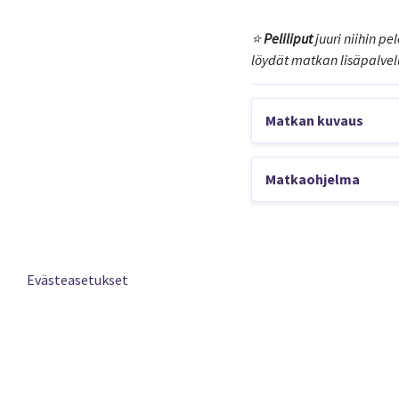
⭐️
Peliliput
juuri niihin p
löydät matkan lisäpalvel
Matkan kuvaus
Tampereelta on helppo
lentopäiväsi, aikatau
Matkaohjelma
pinkkipaitojen opastu
MENOPÄIVÄ
peleihin voit ostaa m
Tampere-Züri
Evästeasetukset
Matka alkaa va
Zürichin lent
Zürichin kentäl