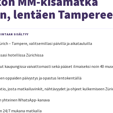
kon MM-kisamatka
in, lentäen Tamperee
INTAAN SISÄLTYY
ich – Tampere, valitsemillasi päivillä ja aikatauluilla
sasi hotellissa Zürichissa
iikut kaupungissa vaivattomasti sekä pääset ilmaiseksi noin 40 mu
ten oppaiden päivystys ja opastus lentokentällä
io, josta matkailuvinkit, nähtävyydet ja ohjeet kulkemiseen Züri
n yhteinen WhatsApp-kanava
in 24/7 mukana matkalla