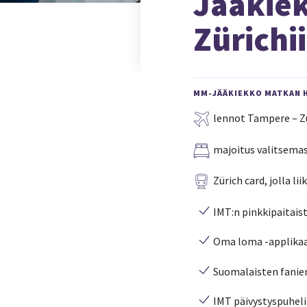
Jääkie
Zürichi
MM-JÄÄKIEKKO MATKAN H
lennot Tampere – Zür
majoitus valitsemas
Zürich card, jolla l
IMT:n pinkkipaitais
Oma loma -applikaat
Suomalaisten fanie
IMT päivystyspuhel