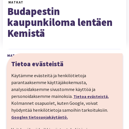
MATKAT
Budapestin
kaupunkiloma lentäen
Kemistä
MATKAN HINTAAN SISÄLTYY:
Tietoa evästeistä
Valitsemasi lennot välilaskulla
Käytämme evästeitä ja henkilötietoja
Käsimatkatavarat
parantaaksemme käyttäjäkokemusta,
analysoidaksemme sivustomme käyttöä ja
Majoitus aamiaisella valitsemassasi hotellissa
personoidaksemme mainoksia.
Tietoa evästeistä.
Kolmannet osapuolet, kuten Google, voivat
HUOM! Voit valita ruumalaukun varaukselle lisämaksusta!
hyödyntää henkilötietoja samoihin tarkoituksiin.
Googlen tietosuojakäytäntö.
Matkan kuvaus