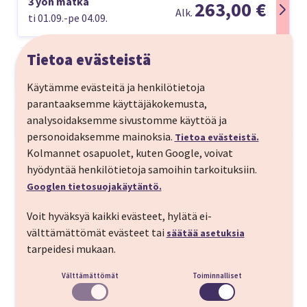
3 yön matka
263,00 €
Alk.
ti 01.09.-pe 04.09.
Tietoa evästeistä
Matkan kuvaus
Käytämme evästeitä ja henkilötietoja
Laulasmaa on rauhallinen kylä Suomenlahden
parantaaksemme käyttäjäkokemusta,
rannalla noin 35 kilometriä Tallinnasta länteen. Sen
analysoidaksemme sivustomme käyttöä ja
Matkaohjelma
kaunis luonto ja merenranta tarjoavat
personoidaksemme mainoksia.
Tietoa evästeistä.
LÄHTÖPÄIVÄ
ulkoilumahdollisuuksia, kun taas lähellä rantaa
Kolmannet osapuolet, kuten Google, voivat
sijaitseva LaSpa Laulasmaa -kylpylähotelli tarjoaa
hyödyntää henkilötietoja samoihin tarkoituksiin.
Helsinki - Tallinna
Tutustu matkan kohteeseen
rentoutumista. Laulasmaa on myös golffareiden
Googlen tietosuojakäytäntö.
suosikkipaikka!
Laivamatka valitulla vuorolla Helsingistä
Voit hyväksyä kaikki evästeet, hylätä ei-
Tallinnaan. Autopaikka omalle autolle sisältyy
välttämättömät evästeet tai
säätää asetuksia
matkan hintaan.
Laulasmaa
tarpeidesi mukaan.
Vinkki - varaa laivaruokailut menolaivalle jo
Välttämättömät
Toiminnalliset
matkavarauksen yhteydessä.