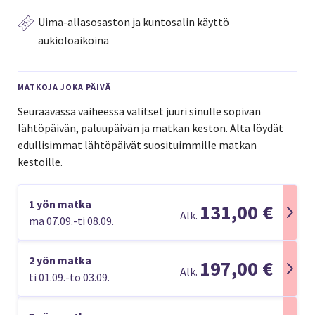
Uima-allasosaston ja kuntosalin käyttö
aukioloaikoina
MATKOJA JOKA PÄIVÄ
Seuraavassa vaiheessa valitset juuri sinulle sopivan
lähtöpäivän, paluupäivän ja matkan keston. Alta löydät
edullisimmat lähtöpäivät suosituimmille matkan
kestoille.
1 yön matka
131,00 €
Alk.
ma 07.09.-ti 08.09.
2 yön matka
197,00 €
Alk.
ti 01.09.-to 03.09.