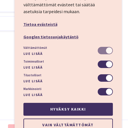
välttämättömät evästeet tai säätää
asetuksia tarpeidesi mukaan.
 hotellivalikoimasta.
ukseen. Hinta sisältää
Tietoa evästeistä
Googlen tietosuojakäytäntö
Välttämättömät
LUE LISÄÄ
ivan palveluista ja
Toiminnalliset
LUE LISÄÄ
Tilastolliset
lomailija voi nauttia
LUE LISÄÄ
ja laivasta pitää
Markkinointi
LUE LISÄÄ
HYVÄKSY KAIKKI
VAIN VÄLTTÄMÄTTÖMÄT