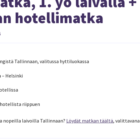
tka, 1. yö laivalla +
an hotellimatka
ä
singistä Tallinnaan, valitussa hyttiluokassa
 – Helsinki
otellissa
hotellista riippuen
 nopeilla laivoilla Tallinnaan?
Löydät matkan täältä
, valittavana