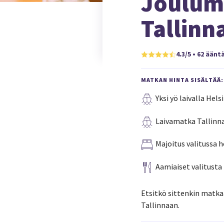
Jouluma
Tallinn
4.3/5 • 62 äänt
MATKAN HINTA SISÄLTÄÄ:
Yksi yö laivalla Hel
Laivamatka Tallinna
Majoitus valitussa h
Aamiaiset valitusta 
Etsitkö sittenkin matkaa
Tallinnaan.