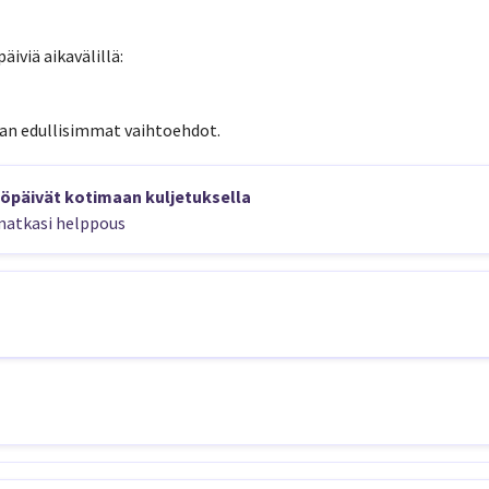
äiviä aikavälillä:
an edullisimmat vaihtoehdot.
öpäivät kotimaan kuljetuksella
atkasi helppous