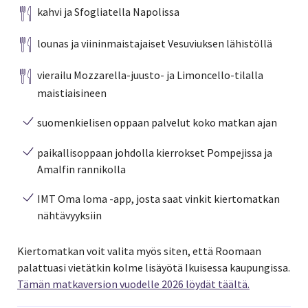
kahvi ja Sfogliatella Napolissa
lounas ja viininmaistajaiset Vesuviuksen lähistöllä
vierailu Mozzarella-juusto- ja Limoncello-tilalla
maistiaisineen
suomenkielisen oppaan palvelut koko matkan ajan
paikallisoppaan johdolla kierrokset Pompejissa ja
Amalfin rannikolla
IMT Oma loma -app, josta saat vinkit kiertomatkan
nähtävyyksiin
Kiertomatkan voit valita myös siten, että Roomaan
palattuasi vietätkin kolme lisäyötä Ikuisessa kaupungissa.
Tämän matkaversion vuodelle 2026 löydät täältä.