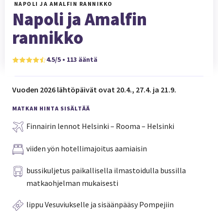
NAPOLI JA AMALFIN RANNIKKO
Napoli ja Amalfin
rannikko
4.5/5 • 113 ääntä
Vuoden 2026 lähtöpäivät ovat 20.4., 27.4. ja 21.9.
MATKAN HINTA SISÄLTÄÄ
Finnairin lennot Helsinki – Rooma – Helsinki
viiden yön hotellimajoitus aamiaisin
bussikuljetus paikallisella ilmastoidulla bussilla
matkaohjelman mukaisesti
lippu Vesuviukselle ja sisäänpääsy Pompejiin