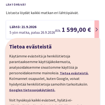
LÄHTÖPÄIVÄT
Listasta löydät kaikki matkan eri lähtöpäivät.
Lähtö: 21.9.2026
1 599,00 €
Alk.
5 yön matka, paluu 26.9.2026
Tietoa evästeistä
Matkan kuvaus
Käytämme evästeitä ja henkilötietoja
Tällä matkalla aito italialaisuus on läsnä. Matka
parantaaksemme käyttäjäkokemusta,
kuljettaa turkoosin Napolinlahden kaupunkeihin,
analysoidaksemme sivustomme käyttöä ja
Matkaohjelma
värikkääseen Napoliin ja idylliseen Sorrentoon,
personoidaksemme mainoksia.
Tietoa evästeistä.
MENOPÄIVÄ
Vesuviuksen tulivuorelle sekä Pompejin
Kolmannet osapuolet, kuten Google, voivat
rauniokaupunkiin. Lisämaksullinen retki vie Caprin
hyödyntää henkilötietoja samoihin tarkoituksiin.
Menolento Helsinki - Rooma, ajo Napoliin
Tutustu matkan kohteeseen
saaren lumoavan kauniiseen luontoon. Matkan
Googlen tietosuojakäytäntö.
kohokohta on upea Amalfin rannikko idyllisine
Matkamme alkaa Finnairin aamulennolla
pikkukylineen!
Voit hyväksyä kaikki evästeet, hylätä ei-
Helsingistä. Rooman lentokentän tuloaulassa