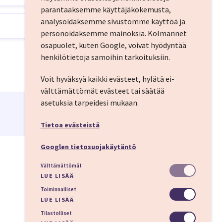
parantaaksemme käyttäjäkokemusta,
a vietetään yksi yö
analysoidaksemme sivustomme käyttöä ja
suu Spa & Hotel -
personoidaksemme mainoksia.
Kolmannet
osapuolet, kuten Google, voivat hyödyntää
henkilötietoja samoihin tarkoituksiin.
Voit hyväksyä kaikki evästeet, hylätä ei-
välttämättömät evästeet tai säätää
asetuksia tarpeidesi mukaan.
uu mukavasti.
Tietoa evästeistä
Googlen tietosuojakäytäntö
oon tutustuminen
Välttämättömät
asti matkan varrella.
LUE LISÄÄ
sta. Rakveressa
Toiminnalliset
LUE LISÄÄ
Tilastolliset