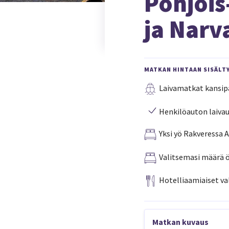
Pohjois
ja Narv
MATKAN HINTAAN SISÄLT
Laivamatkat kansipa
Henkilöauton laiva
Yksi yö Rakveressa 
Valitsemasi määrä ö
Hotelliaamiaiset va
Matkan kuvaus