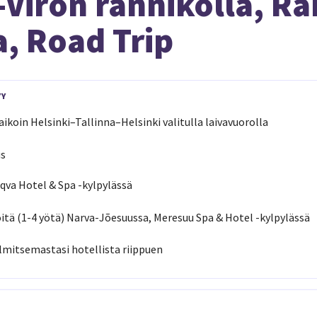
-Viron rannikolla, R
a, Road Trip
YY
ikoin Helsinki–Tallinna–Helsinki valitulla laivavuorolla
us
Aqva Hotel & Spa -kylpylässä
itä (1-4 yötä) Narva-Jõesuussa, Meresuu Spa & Hotel -kylpylässä
lmitsemastasi hotellista riippuen