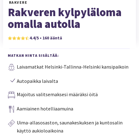
RAKVERE
Rakveren kylpyläloma
omalla autolla
4.4/5 • 160 ääntä
MATKAN HINTA SISÄLTÄÄ:
Laivamatkat Helsinki-Tallinna-Helsinki kansipaikoin
Autopaikka laivalta
Majoitus valitsemaksesi määräksi öitä
Aamiainen hotelliaamuina
Uima-allasosaston, saunakeskuksen ja kuntosalin
käyttö aukioloaikoina