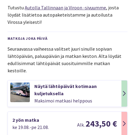
Tutustu
Autolla Tallinnaan ja Viroon -sivuumme
, josta
löydät lisätietoa autopaketeistamme ja autoilusta
Virossa yleisesti!
MATKOJA JOKA PÄIVÄ
Seuraavassa vaiheessa valitset juuri sinulle sopivan
lähtöpäivän, paluupäivän ja matkan keston. Alta löydät
edullisimmat lähtöpäivät suosituimmille matkan
kestoille.
Näytä lähtöpäivät kotimaan
kuljetuksella
Maksimoi matkasi helppous
2 yön matka
243,50 €
Alk.
ke 19.08.-pe 21.08.