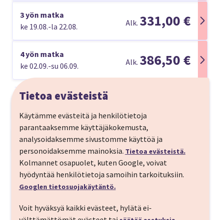
3 yön matka
331,00 €
Alk.
ke 19.08.-la 22.08.
4 yön matka
386,50 €
Alk.
ke 02.09.-su 06.09.
Tietoa evästeistä
Matkan kuvaus
Käytämme evästeitä ja henkilötietoja
Rakvere on houkutteleva ja omaleimainen kaupunki.
parantaaksemme käyttäjäkokemusta,
Aqva Hotel & Spa on tasokas kylpylähotelli, jossa
analysoidaksemme sivustomme käyttöä ja
Matkaohjelma
viihtyvät kaikki. Kylpylä sijaitsee lähellä Rakveren
personoidaksemme mainoksia.
Tietoa evästeistä.
MENOPÄIVÄ
historiallista linnaa, keskellä kaupungin tarjoamia
Kolmannet osapuolet, kuten Google, voivat
palveluita. Se on laadukas hyvinvointikylpylä, joka
hyödyntää henkilötietoja samoihin tarkoituksiin.
Helsinki-Tallinna
Tutustu matkan kohteeseen
tarjoaa paljon sekä rauhaa etsiville nautiskelijoille
Googlen tietosuojakäytäntö.
että perheille.
Matka alkaa valitsemallasi laivavuorolla
Voit hyväksyä kaikki evästeet, hylätä ei-
Helsingistä Tallinnaan.
välttämättömät evästeet tai