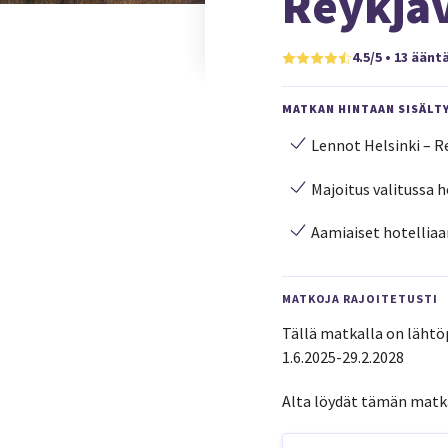
Reykja
4.5/5 • 13 äänt
MATKAN HINTAAN SISÄLT
Lennot Helsinki – Re
Majoitus valitussa h
Aamiaiset hotellia
MATKOJA RAJOITETUSTI
Tällä matkalla on lähtöp
1.6.2025-29.2.2028
Alta löydät tämän matk