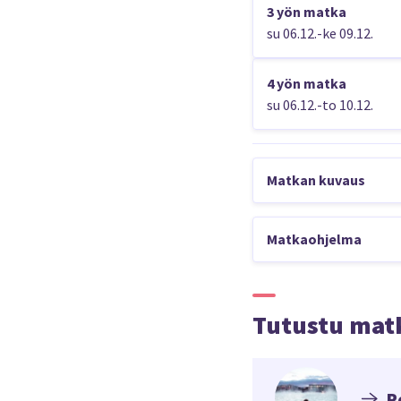
3 yön matka
su 06.12.-ke 09.12.
4 yön matka
su 06.12.-to 10.12.
Matkan kuvaus
Reykjavikiin on hyvät 
ratsastamaan islannin
Matkaohjelma
matkaasi monipuolise
MENOPÄIVÄ
Helsinki-Reyk
Tutustu mat
Menolento Reyk
Muistathan ol
R