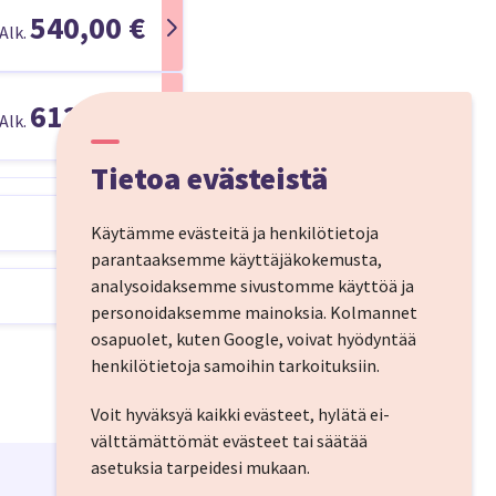
540,00 €
Alk.
612,00 €
Alk.
Tietoa evästeistä
Käytämme evästeitä ja henkilötietoja
parantaaksemme käyttäjäkokemusta,
iä hetkiä. Lähde
analysoidaksemme sivustomme käyttöä ja
avikissa mahdollistaa
personoidaksemme mainoksia.
Kolmannet
an.
osapuolet, kuten Google, voivat hyödyntää
henkilötietoja samoihin tarkoituksiin.
Voit hyväksyä kaikki evästeet, hylätä ei-
välttämättömät evästeet tai säätää
asetuksia tarpeidesi mukaan.