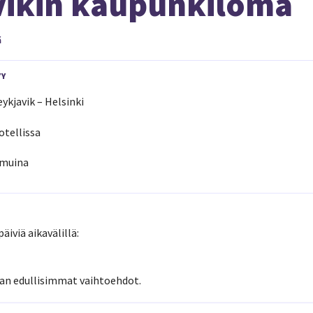
vikin kaupunkiloma
ä
YY
ykjavik – Helsinki
otellissa
amuina
äiviä aikavälillä:
an edullisimmat vaihtoehdot.