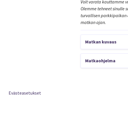
Voit varata kauttamme v
Olemme tehneet sinulle su
turvallisen parkkipaikan
matkan ajan.
Matkan kuvaus
Skotlannin Road Trip
Kahden tunnetun kansal
Matkaohjelma
merimaisemiin ja Loch
1.PÄIVÄ
Edinburghissa.
Lento Helsink
Evästeasetukset
Matka alkaa aa
Muistathan ol
Edinburgh-For