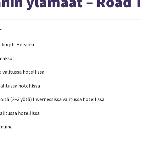
nin ylämaat – Road T
:
nburgh-Helsinki
smaksut
a valitussa hotellissa
valitussa hotellissa
itä (2–3 yötä) Invernessissä valitussa hotellissa
alitussa hotellissa
amuina