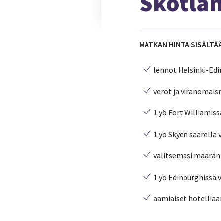
Skotlan
MATKAN HINTA SISÄLTÄÄ
lennot Helsinki-Edi
verot ja viranomai
1 yö Fort Williamiss
1 yö Skyen saarella 
valitsemasi määrän ö
1 yö Edinburghissa v
aamiaiset hotellia