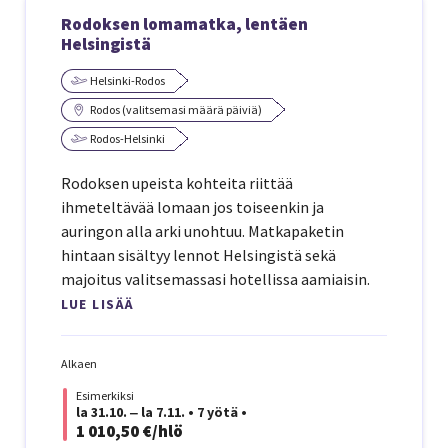
Rodoksen lomamatka, lentäen
Helsingistä
Helsinki-Rodos
Rodos (valitsemasi määrä päiviä)
Rodos-Helsinki
Rodoksen upeista kohteita riittää
ihmeteltävää lomaan jos toiseenkin ja
auringon alla arki unohtuu. Matkapaketin
hintaan sisältyy lennot Helsingistä sekä
majoitus valitsemassasi hotellissa aamiaisin.
LUE LISÄÄ
Alkaen
Esimerkiksi
la 31.10. ‒ la 7.11.
•
7 yötä
•
1 010,50 €/hlö