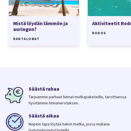
Mistä löydän lämmön ja
Aktiviteetit Rod
auringon?
RODOS
RANTALOMAT
Säästä rahaa
Tarjoamme parhaat hinnat matkapaketeille, tarvittaessa
hyvitämme hinnanerotuksen.
Säästä aikaa
Nopein tapa löytää halvin matka, jossa mukana
laatutarkistetut hotellit.