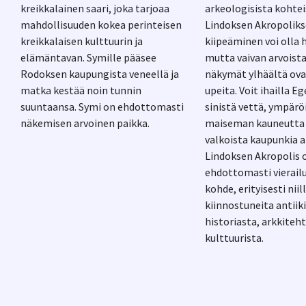
kreikkalainen saari, joka tarjoaa
arkeologisista kohtei
mahdollisuuden kokea perinteisen
Lindoksen Akropoliks
kreikkalaisen kulttuurin ja
kiipeäminen voi olla 
elämäntavan. Symille pääsee
mutta vaivan arvoista,
Rodoksen kaupungista veneellä ja
näkymät ylhäältä ova
matka kestää noin tunnin
upeita. Voit ihailla 
suuntaansa. Symi on ehdottomasti
sinistä vettä, ympärö
näkemisen arvoinen paikka.
maiseman kauneutta 
valkoista kaupunkia a
Lindoksen Akropolis 
ehdottomasti vierail
kohde, erityisesti niil
kiinnostuneita antiik
historiasta, arkkiteht
kulttuurista.