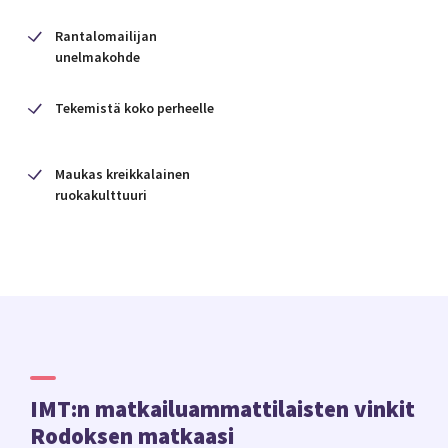
helmikuussa. Joskus sade tulee lumena, kun
pohjoistuuli yltyy kovaksi.
Talvella
Rantalomailijan
päivälämpötila on noin 15–17 astetta ja öisin
unelmakohde
alle 10 astetta.
Tekemistä koko perheelle
Maukas kreikkalainen
ruokakulttuuri
IMT:n matkailuammattilaisten vinkit
Rodoksen matkaasi