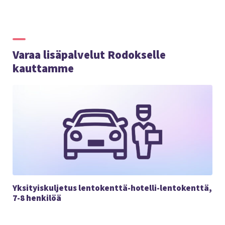
Varaa lisäpalvelut Rodokselle
kauttamme
Yksityiskuljetus lentokenttä-hotelli-lentokenttä,
7-8 henkilöä