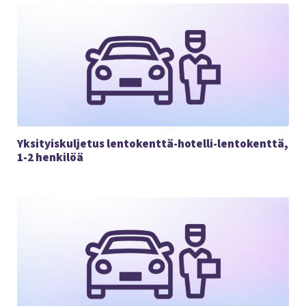
Yksityiskuljetus lentokenttä-hotelli-lentokenttä,
1-2 henkilöä