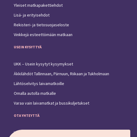
Yleiset matkapakettiehdot
Lisä- ja erityisehdot
Rekisteri- ja tietosuojaseloste
Vinkkejä esteettömään matkaan
USEIN KYSYTTYÄ
UKK – Usein kysytyt kysymykset
Äkkilähdöt Tallinnaan, Pärnuun, Riikaan ja Tukholmaan
Lähtöselvitys laivamatkoille
Omalla autolla matkalle
Varaa vain laivamatkat ja bussikuljetukset
OTA YHTEYTTÄ
Yhteystiedot ja toimipiste