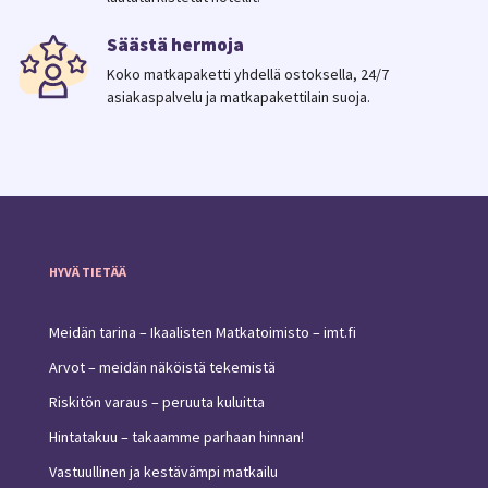
Säästä hermoja
Koko matkapaketti yhdellä ostoksella, 24/7
asiakaspalvelu ja matkapakettilain suoja.
HYVÄ TIETÄÄ
Meidän tarina – Ikaalisten Matkatoimisto – imt.fi
Arvot – meidän näköistä tekemistä
Riskitön varaus – peruuta kuluitta
Hintatakuu – takaamme parhaan hinnan!
Vastuullinen ja kestävämpi matkailu