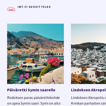
IMT.FI SUOSITTELEE
Päiväretki Symin saarelle
Lindoksen Akropol
Rodoksen paras päiväretkikohde
Lindoksen Akropolis o
on upea Symin saari. Symi on aito
Kreikan parhaiten säi