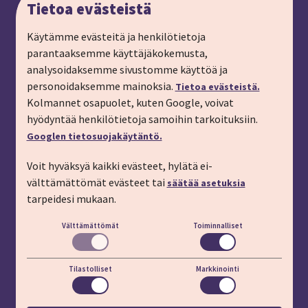
Tietoa evästeistä
Anna palautetta
Ryhmämatkat, pyydä tarjous
Käytämme evästeitä ja henkilötietoja
parantaaksemme käyttäjäkokemusta,
Tilaa matkalahjakortti
analysoidaksemme sivustomme käyttöä ja
Tilaa esite
personoidaksemme mainoksia.
Tietoa evästeistä.
Tilaa matkakirje sähköpostiin
Kolmannet osapuolet, kuten Google, voivat
hyödyntää henkilötietoja samoihin tarkoituksiin.
Ilmoita passitiedot
Googlen tietosuojakäytäntö.
Liity kanta-asiakkaaksi
Voit hyväksyä kaikki evästeet, hylätä ei-
Töihin IMT:lle
välttämättömät evästeet tai
säätää asetuksia
YHTEYSTIEDOT
tarpeidesi mukaan.
Välttämättömät
Toiminnalliset
Puhelin: 03 45 800 (pvm/mpm)
Lisäapua:
apu.imt.fi
Tilastolliset
Markkinointi
LÖYDÄT MEIDÄT MYÖS