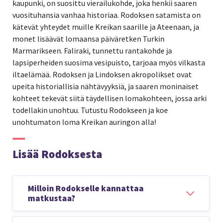
kaupunki, on suosittu vierailukohde, joka henkii saaren
vuosituhansia vanhaa historiaa. Rodoksen satamista on
kätevät yhteydet muille Kreikan saarille ja Ateenaan, ja
monet lisäävät lomaansa päiväretken Turkin
Marmarikseen. Faliraki, tunnettu rantakohde ja
lapsiperheiden suosima vesipuisto, tarjoaa myös vilkasta
iltaelämää. Rodoksen ja Lindoksen akropolikset ovat
upeita historiallisia nähtävyyksiä, ja saaren moninaiset
kohteet tekevät siitä täydellisen lomakohteen, jossa arki
todellakin unohtuu. Tutustu Rodokseen ja koe
unohtumaton loma Kreikan auringon alla!
Lisää Rodoksesta
Milloin Rodokselle kannattaa
matkustaa?