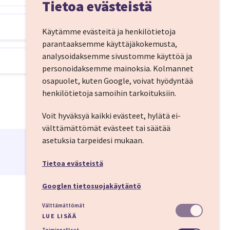
Tietoa evästeistä
Käytämme evästeitä ja henkilötietoja
parantaaksemme käyttäjäkokemusta,
nauttimaan aidosta
analysoidaksemme sivustomme käyttöä ja
 joulutunnelma, suuri
personoidaksemme mainoksia.
Kolmannet
nssa luovat hyvän
osapuolet, kuten Google, voivat hyödyntää
henkilötietoja samoihin tarkoituksiin.
Voit hyväksyä kaikki evästeet, hylätä ei-
välttämättömät evästeet tai säätää
asetuksia tarpeidesi mukaan.
Tietoa evästeistä
Googlen tietosuojakäytäntö
a (eivät sisälly
Välttämättömät
Huomioithan, että
LUE LISÄÄ