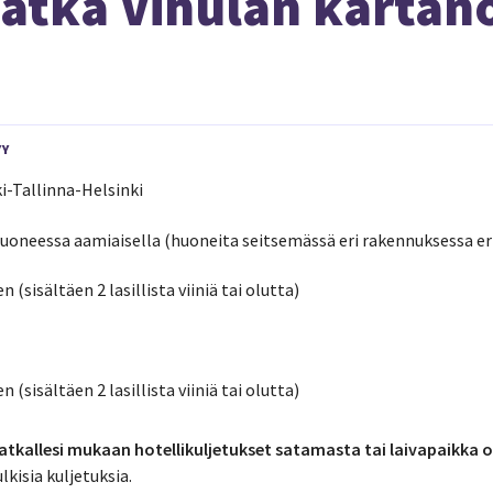
atka Vihulan kartan
YY
i-Tallinna-Helsinki
huoneessa aamiaisella (huoneita seitsemässä eri rakennuksessa eri
en (sisältäen 2 lasillista viiniä tai olutta)
en (sisältäen 2 lasillista viiniä tai olutta)
tkallesi mukaan hotellikuljetukset satamasta tai laivapaikka om
ulkisia kuljetuksia.