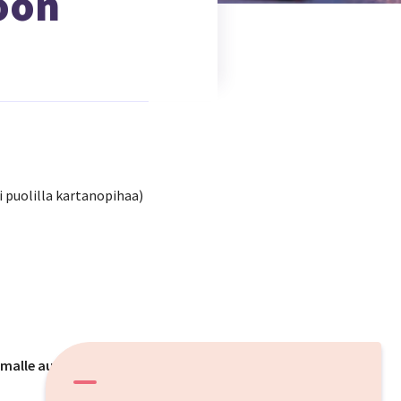
oon
 puolilla kartanopihaa)
alle autollesi!