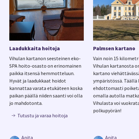
Laadukkaita hoitoja
Palmsen kartano
Vihulan kartanon seesteinen eko-
Vain noin 15 kilometr
SPA hoito-osasto on erinomainen
Vihulan kartanosta 
paikka itsensä hemmotteluun.
kartano viehättäväss
Hyvät ja laadukkaat hoidot
ympäristössä. Täällä
kannattaa varata etukäteen koska
ehdottomasti poiketa!
paikan päällä niiden saanti voi olla
omalla autolla matka
jo mahdotonta.
Vihulasta voi vuokrat
polkupyörän!
Tutustu ja varaa hoitoja
Anita
Anita