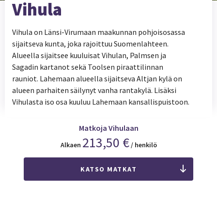
Vihula
Vihula on Länsi-Virumaan maakunnan pohjoisosassa
sijaitseva kunta, joka rajoittuu Suomenlahteen.
Alueella sijaitsee kuuluisat Vihulan, Palmsen ja
Sagadin kartanot sekä Toolsen piraattilinnan
rauniot. Lahemaan alueella sijaitseva Altjan kylä on
alueen parhaiten säilynyt vanha rantakylä. Lisäksi
Vihulasta iso osa kuuluu Lahemaan kansallispuistoon.
Matkoja Vihulaan
213,50 €
Alkaen
/ henkilö
KATSO MATKAT