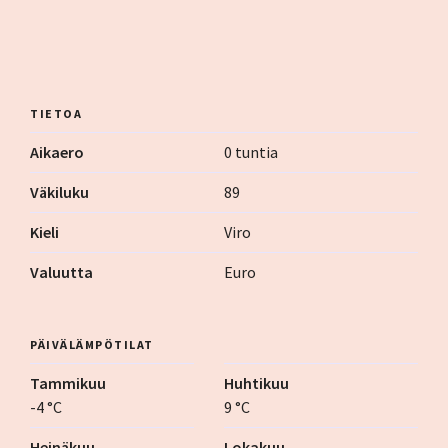
TIETOA
Aikaero
0 tuntia
Väkiluku
89
Kieli
Viro
Valuutta
Euro
PÄIVÄLÄMPÖTILAT
Tammikuu
Huhtikuu
-4 °C
9 °C
Heinäkuu
Lokakuu