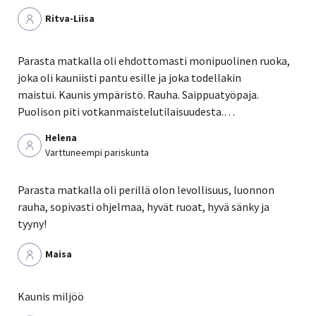
Ritva-Liisa
Parasta matkalla oli ehdottomasti monipuolinen ruoka,
joka oli kauniisti pantu esille ja joka todellakin
maistui. Kaunis ympäristö. Rauha. Saippuatyöpaja.
Puolison piti votkanmaistelutilaisuudesta.…
Helena
Varttuneempi pariskunta
Parasta matkalla oli perillä olon levollisuus, luonnon
rauha, sopivasti ohjelmaa, hyvät ruoat, hyvä sänky ja
tyyny!
Maisa
Kaunis miljöö