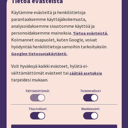
Tietoa evästeistä
Anna palautetta
Ryhmämatkat, pyydä tarjous
Käytämme evästeitä ja henkilötietoja
parantaaksemme käyttäjäkokemusta,
Tilaa matkalahjakortti
analysoidaksemme sivustomme käyttöä ja
Tilaa esite
personoidaksemme mainoksia.
Tietoa evästeistä.
Tilaa matkakirje sähköpostiin
Kolmannet osapuolet, kuten Google, voivat
hyödyntää henkilötietoja samoihin tarkoituksiin.
Ilmoita passitiedot
Googlen tietosuojakäytäntö.
Liity kanta-asiakkaaksi
Voit hyväksyä kaikki evästeet, hylätä ei-
Töihin IMT:lle
välttämättömät evästeet tai
säätää asetuksia
YHTEYSTIEDOT
tarpeidesi mukaan.
Välttämättömät
Toiminnalliset
Puhelin: 03 45 800 (pvm/mpm)
Lisäapua:
apu.imt.fi
Tilastolliset
Markkinointi
LÖYDÄT MEIDÄT MYÖS