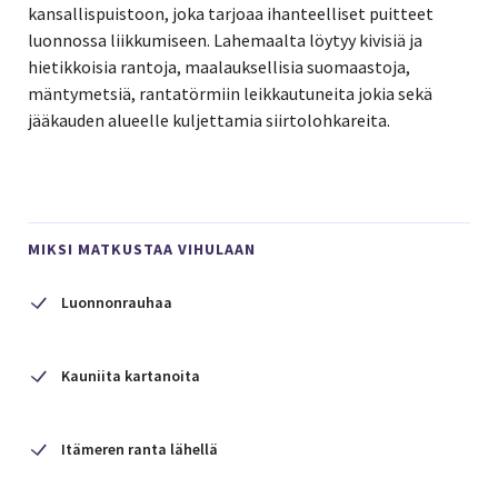
kansallispuistoon, joka tarjoaa ihanteelliset puitteet
luonnossa liikkumiseen. Lahemaalta löytyy kivisiä ja
hietikkoisia rantoja, maalauksellisia suomaastoja,
mäntymetsiä, rantatörmiin leikkautuneita jokia sekä
jääkauden alueelle kuljettamia siirtolohkareita.
MIKSI MATKUSTAA VIHULAAN
Luonnonrauhaa
Kauniita kartanoita
Itämeren ranta lähellä