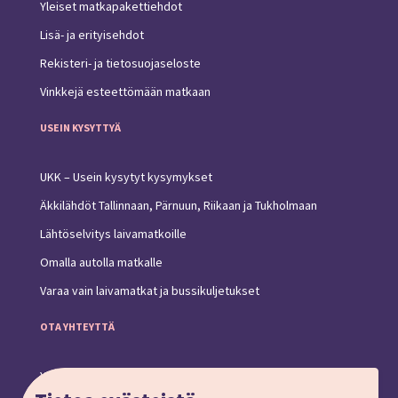
Yleiset matkapakettiehdot
Lisä- ja erityisehdot
Rekisteri- ja tietosuojaseloste
Vinkkejä esteettömään matkaan
USEIN KYSYTTYÄ
UKK – Usein kysytyt kysymykset
Äkkilähdöt Tallinnaan, Pärnuun, Riikaan ja Tukholmaan
Lähtöselvitys laivamatkoille
Omalla autolla matkalle
Varaa vain laivamatkat ja bussikuljetukset
OTA YHTEYTTÄ
Yhteystiedot ja toimipiste