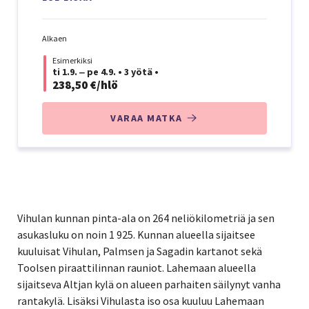
Alkaen
Esimerkiksi
ti 1.9. ‒ pe 4.9.
•
3 yötä
•
238,50 €/hlö
VARAA MATKA
Vihulan kunnan pinta-ala on 264 neliökilometriä ja sen
asukasluku on noin 1 925. Kunnan alueella sijaitsee
kuuluisat Vihulan, Palmsen ja Sagadin kartanot sekä
Toolsen piraattilinnan rauniot. Lahemaan alueella
sijaitseva Altjan kylä on alueen parhaiten säilynyt vanha
rantakylä. Lisäksi Vihulasta iso osa kuuluu Lahemaan