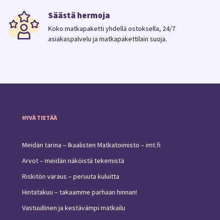
Säästä hermoja
Koko matkapaketti yhdellä ostoksella, 24/7
asiakaspalvelu ja matkapakettilain suoja.
HYVÄ TIETÄÄ
Meidän tarina – Ikaalisten Matkatoimisto – imt.fi
Arvot – meidän näköistä tekemistä
Riskitön varaus – peruuta kuluitta
Hintatakuu – takaamme parhaan hinnan!
Vastuullinen ja kestävämpi matkailu