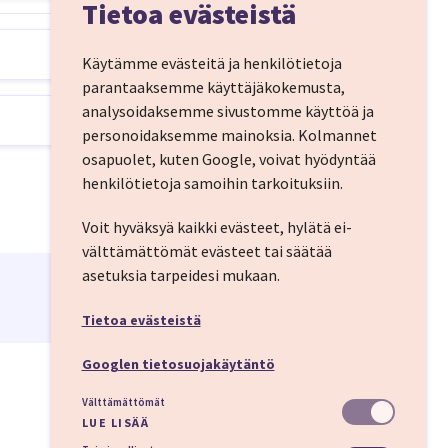
Tietoa evästeistä
Käytämme evästeitä ja henkilötietoja
parantaaksemme käyttäjäkokemusta,
viin kahviloihin,
analysoidaksemme sivustomme käyttöä ja
ikki tämä vain
personoidaksemme mainoksia.
Kolmannet
osapuolet, kuten Google, voivat hyödyntää
henkilötietoja samoihin tarkoituksiin.
Voit hyväksyä kaikki evästeet, hylätä ei-
en lentokentällä
välttämättömät evästeet tai säätää
atoimisesti kohti
asetuksia tarpeidesi mukaan.
Tietoa evästeistä
Googlen tietosuojakäytäntö
Välttämättömät
LUE LISÄÄ