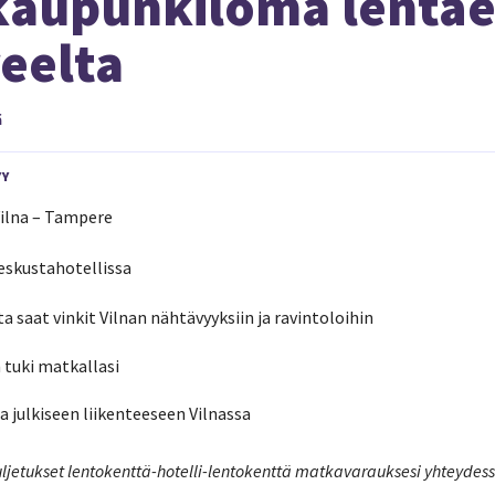
 kaupunkiloma lentä
eelta
ä
YY
ilna – Tampere
keskustahotellissa
 saat vinkit Vilnan nähtävyyksiin ja ravintoloihin
tuki matkallasi
ja julkiseen liikenteeseen Vilnassa
uljetukset lentokenttä-hotelli-lentokenttä matkavarauksesi yhteydess