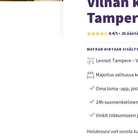
Vilnan
Tamper
4.4/5 • 26 äänt
MATKAN HINTAAN SISÄLT
Lennot Tampere – V
Majoitus valitussa 
Oma loma -app, josta
24h suomenkielinen 
Vinkit liikkumiseen 
Halutessasi voit varata k