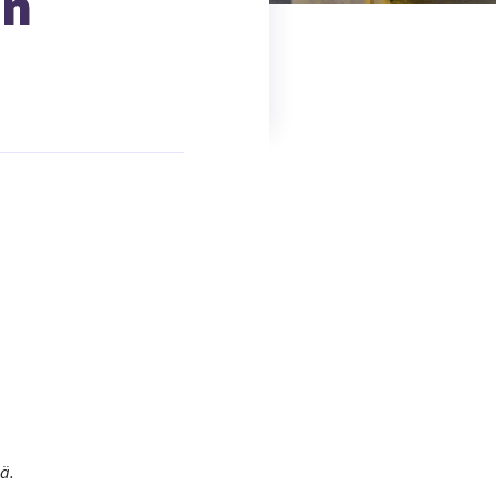
en
ä.