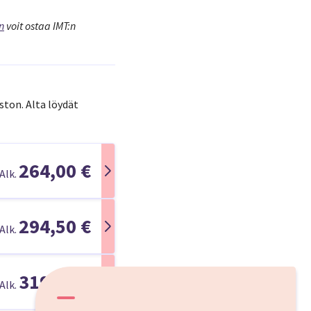
n
voit ostaa IMT:n
ston. Alta löydät
264,00 €
Alk.
294,50 €
Alk.
319,00 €
Alk.