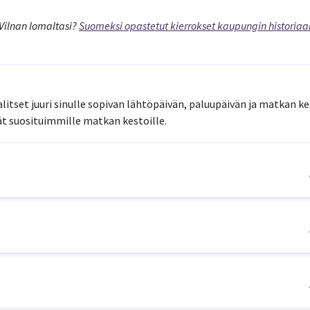
ilnan lomaltasi?
Suomeksi opastetut kierrokset kaupungin historiaa
litset juuri sinulle sopivan lähtöpäivän, paluupäivän ja matkan ke
t suosituimmille matkan kestoille.