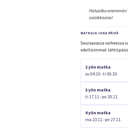
Haluatko enemmän V
asiakkaana!
MATKOJA JOKA PÄIVÄ
Seuraavassa vaiheessa va
edullisimmat lähtöpäivä
2 yön matka
su 04.10.-ti 06.10.
3 yön matka
ti 17.11.-pe 20.11.
4 yön matka
ma 23.11.-pe 27.11.