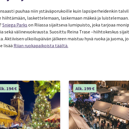
unsaasti puuhaa niin ystäväporukoille kuin lapsiperheidenkin talvi
 hiihtämään, laskettelemaan, laskemaan mäkeä ja luistelemaan. 
a?
Sniega Parks
on Riiassa sijaitseva lumipuisto, joka tarjoaa monip
 sekä välinevuokrausta. Suosittu Reina Trase –hiihtokeskus sijai
. Aktiivisen ulkoilupäivän jälkeen maistuu hyvä ruoka ja juoma, jot
e lisää
Riian ruokapaikoista täältä.
lk. 194 €
Alk. 199 €