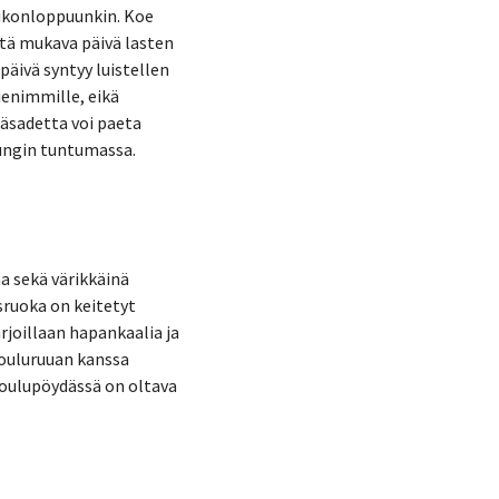
iikonloppuunkin. Koe
ietä mukava päivä lasten
päivä syntyy luistellen
enimmille, eikä
äsadetta voi paeta
pungin tuntumassa.
na sekä värikkäinä
isruoka on keitetyt
rjoillaan hapankaalia ja
Jouluruuan kanssa
 joulupöydässä on oltava