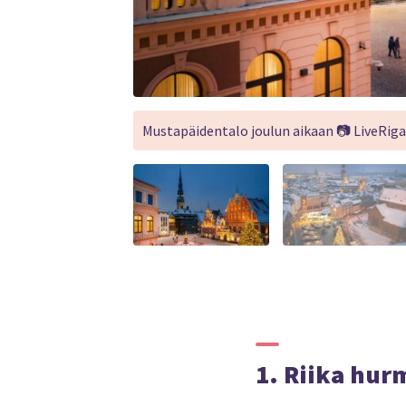
Mustapäidentalo joulun aikaan 📷 LiveRiga
1. Riika hur