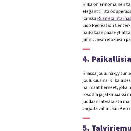
Riika on erinomainen ta
elegantti ilta oopperass
kanssa
Riian eläintarha
Lido Recreation Center-
nälkäkään pääse yllättä
jännittävän elokuvan pa
4. Paikallis
Riiassa joulu näkyy tunn
joulukuusina. Riikalaise
harmaat herneet, joka m
rosollia ja jälkiruuaksi
juodaan latvialaista mar
tarjolla vähintään 9 eri 
5. Talviriem