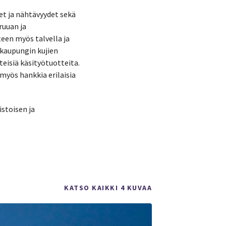
set ja nähtävyydet sekä
ruuan ja
een myös talvella ja
kaupungin kujien
nteisiä käsityötuotteita.
 myös hankkia erilaisia
stoisen ja
KATSO KAIKKI 4 KUVAA