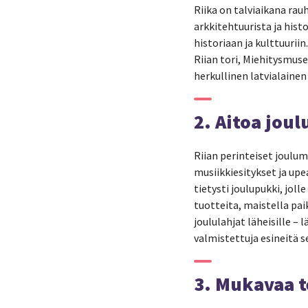
Riika on talviaikana rau
arkkitehtuurista ja hist
historiaan ja kulttuurii
Riian tori, Miehitysmuse
herkullinen latvialainen
2. Aitoa jou
Riian perinteiset joulu
musiikkiesitykset ja upea
tietysti joulupukki, joll
tuotteita, maistella pai
joululahjat läheisille –
valmistettuja esineitä s
3. Mukavaa t