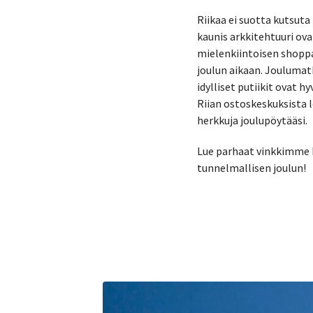
Riikaa ei suotta kutsuta
kaunis arkkitehtuuri ova
mielenkiintoisen shoppa
joulun aikaan. Jouluma
idylliset putiikit ovat h
Riian ostoskeskuksista l
herkkuja joulupöytääsi.
Lue parhaat vinkkimme R
tunnelmallisen joulun!