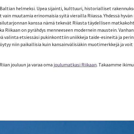
 Baltian helmeksi. Upea sijainti, kulttuuri, historialliset rakennuk
t vain muutamia erinomaisia syitä vierailla Riiassa. Yhdessä hyvän 
ilutarjonnan kanssa nämä tekevät Riiasta täydellisen matkakoht
tka Riikaan on pyrähdys menneeseen modernein maustein. Vanhan
yvä valinta etsiessäsi pukinkonttiin uniikkeja taide-esineitä ja peri
öytyy niin paikallisia kuin kansainvälisiäkin muotimerkkejä ja voit
iian jouluun ja varaa oma
joulumatkasi Riikaan
. Takaamme ikimui