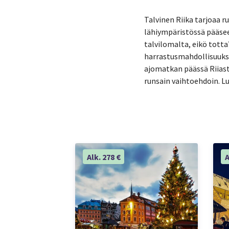
Talvinen Riika tarjoaa r
lähiympäristössä pääsee
talvilomalta, eikö tott
harrastusmahdollisuuksia
ajomatkan päässä Riiasta
runsain vaihtoehdoin. Lu
Alk. 278 €
A