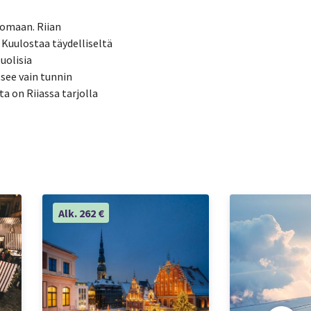
lomaan. Riian
Kuulostaa täydelliseltä
uolisia
tsee vain tunnin
a on Riiassa tarjolla
Alk. 262 €