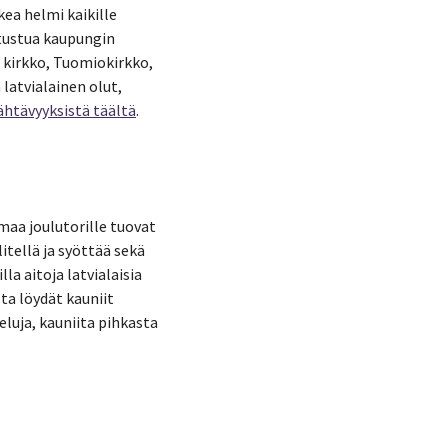
kea helmi kaikille
utustua kaupungin
n kirkko, Tuomiokirkko,
latvialainen olut,
ähtävyyksistä täältä
.
aa joulutorille tuovat
litellä ja syöttää sekä
lla aitoja latvialaisia
ta löydät kauniit
eluja, kauniita pihkasta