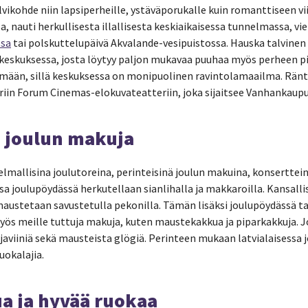
lvikohde niin lapsiperheille, ystäväporukalle kuin romanttiseen v
a, nauti herkullisesta illallisesta keskiaikaisessa tunnelmassa, v
ssa
tai polskuttelupäivä Akvalande-vesipuistossa. Hauska talvinen 
keskuksessa, josta löytyy paljon mukavaa puuhaa myös perheen pi
mään, sillä keskuksessa on monipuolinen ravintolamaailma. Ränt
riin Forum Cinemas-elokuvateatteriin, joka sijaitsee Vanhankau
ia joulun makuja
elmallisina joulutoreina, perinteisinä joulun makuina, konserttei
ssa joulupöydässä herkutellaan sianlihalla ja makkaroilla. Kansall
austetaan savustetulla pekonilla. Tämän lisäksi joulupöydässä ta
 myös meille tuttuja makuja, kuten maustekakkua ja piparkakkuja. 
javiiniä sekä mausteista glögiä. Perinteen mukaan latvialaisessa
ruokalajia.
ua ja hyvää ruokaa