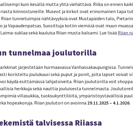
hallisempi kuin kesällä mutta yhtä viehättävä. Riika on ennen kaik
oriasta kiinnostuneille. Museot ja kirkot ovat erinomainen tapa t
n. Riian tunnetuimpia nähtävyyksiä ovat Mustapäiden talo, Pietari
o ja Vapaudenpatsas. Suosittuja kotiin viemisiä ovat muun muassa 
 Laima-suklaa sekä kuuluisa Riian musta balsami. Lue lisää
Riian n
lun tunnelmaa joulutorilla
markkinat järjestetään hurmaavassa Vanhassakaupungissa. Tunnelm
sti koristeltu joulukuusi sekä puput ja ponit, joita lapset voivat si
e voi käydä esittämässä lahjatoiveita. Riian joulutorilla voit shoppai
kallisia herkkuja sekä nauttia jouluisesta tunnelmasta. Joulutoreil
 lämpimiä villasukkia, tuoksukynttilöitä, ympäristöystävällisiä puul
ekä hopeakoruja. Riian joulutori on avoinna
29.11.2025 – 4.1.2026.
ekemistä talvisessa Riiassa