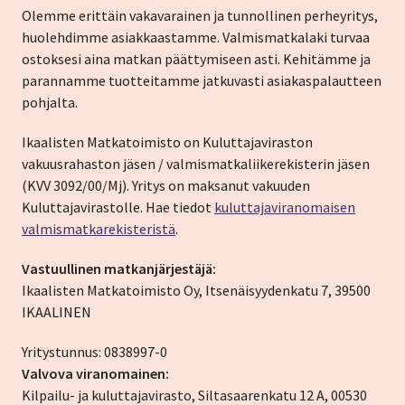
Olemme erittäin vakavarainen ja tunnollinen perheyritys,
huolehdimme asiakkaastamme. Valmismatkalaki turvaa
ostoksesi aina matkan päättymiseen asti. Kehitämme ja
parannamme tuotteitamme jatkuvasti asiakaspalautteen
pohjalta.
Ikaalisten Matkatoimisto on Kuluttajaviraston
vakuusrahaston jäsen / valmismatkaliikerekisterin jäsen
(KVV 3092/00/Mj). Yritys on maksanut vakuuden
Kuluttajavirastolle. Hae tiedot
kuluttajaviranomaisen
valmismatkarekisteristä
.
Vastuullinen matkanjärjestäjä:
Ikaalisten Matkatoimisto Oy, Itsenäisyydenkatu 7, 39500
IKAALINEN
Yritystunnus: 0838997-0
Valvova viranomainen:
Kilpailu- ja kuluttajavirasto, Siltasaarenkatu 12 A, 00530