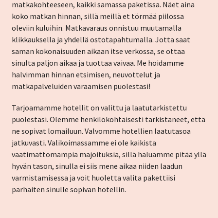
matkakohteeseen, kaikki samassa paketissa. Näet aina
koko matkan hinnan, sillä meillä et törmää piilossa
oleviin kuluihin. Matkavaraus onnistuu muutamalla
klikkauksella ja yhdellä ostotapahtumalla. Jotta saat
saman kokonaisuuden aikaan itse verkossa, se ottaa
sinulta paljon aikaa ja tuottaa vaivaa. Me hoidamme
halvimman hinnan etsimisen, neuvottelut ja
matkapalveluiden varaamisen puolestasi!
Tarjoamamme hotellit on valittu ja laatutarkistettu
puolestasi. Olemme henkilökohtaisesti tarkistaneet, että
ne sopivat lomailuun. Valvomme hotellien laatutasoa
jatkuvasti. Valikoimassamme ei ole kaikista
vaatimattomampia majoituksia, sillä haluamme pitää yllä
hyvän tason, sinulla ei siis mene aikaa niiden laadun
varmistamisessa ja voit huoletta valita pakettiisi
parhaiten sinulle sopivan hotellin.