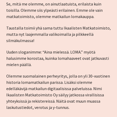
Se, mitä me olemme, on ainutlaatuista, erilaista kuin
toisilla. Olemme siis ylpeästi erilainen. Emme ole vain
matkatoimisto, olemme matkailun lomakauppa.
Taustalla toimii yhä sama tuttu Ikaalisten Matkatoimisto,
mutta nyt laajemmalla valikoimalla ja pilkkeellä
silmäkulmassa!
Uuden sloganimme: “Aina mielessä. LOMA.” myötä
halusimme korostaa, kuinka lomahaaveet ovat jatkuvasti
mielen päällä.
Olemme suomalainen perheyritys, jolla on yli 30-vuotinen
historia lomamatkailun parissa. Lisäksi olemme
edelläkävijä matkailun digitaalisissa palveluissa. Nimi
Ikaalisten Matkatoimisto Oy säilyy jatkossa virallisissa
yhteyksissä ja rekistereissä. Näitä ovat muun muassa
laskutustiedot, verotus ja y-tunnus.