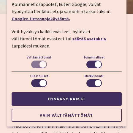
Kolmannet osapuolet, kuten Google, voivat
hyödyntää henkilötietoja samoihin tarkoituksiin.
Googlen tietosuojakäytäntö.
Todistetusti erinomainen
Voit hyväksyä kaikki evästeet, hylätä ei-
välttämättömät evästeet tai
säätää asetuksia
Matkamessuilla 2023 yhteistyökumppanimme
WedBeds
tarpeidesi mukaan.
Finland nimesi meidät vuoden tulokkaaksi ja saimme
Välttämättömät
Toiminnalliset
myös
TravelLife
Partner-tunnuksen
vastuullisuustoimistamme
Vuonna 2017 Grand One -kilpailussa saavutimme
Tilastolliset
Markkinointi
kunniamaininnat kategorioissa: Paras kuluttajille
suunnattu verkkopalvelu sekä Tuloksellisin
verkkopalvelu.
HYVÄKSY KAIKKI
Vuonna 2016 Taloustutkimuksen ja M&M -lehden
toteuttamassa kuluttajatutkimuksessa suomalaiset
VAIN VÄLTTÄMÄTTÖMÄT
arvostivat Ikaalisten Matkatoimiston brändin Suomen
toiseksi arvostetuimmaksi brändiksi matkatoimistojen