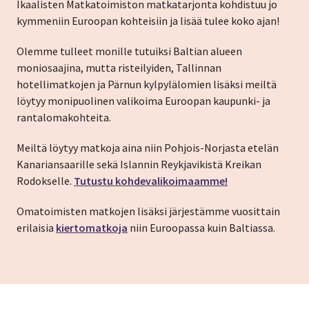
Ikaalisten Matkatoimiston matkatarjonta kohdistuu jo
kymmeniin Euroopan kohteisiin ja lisää tulee koko ajan!
Olemme tulleet monille tutuiksi Baltian alueen
moniosaajina, mutta risteilyiden, Tallinnan
hotellimatkojen ja Pärnun kylpylälomien lisäksi meiltä
löytyy monipuolinen valikoima Euroopan kaupunki- ja
rantalomakohteita.
Meiltä löytyy matkoja aina niin Pohjois-Norjasta etelän
Kanariansaarille sekä Islannin Reykjavikistä Kreikan
Rodokselle.
Tutustu kohdevalikoimaamme!
Omatoimisten matkojen lisäksi järjestämme vuosittain
erilaisia
kiertomatkoja
niin Euroopassa kuin Baltiassa.