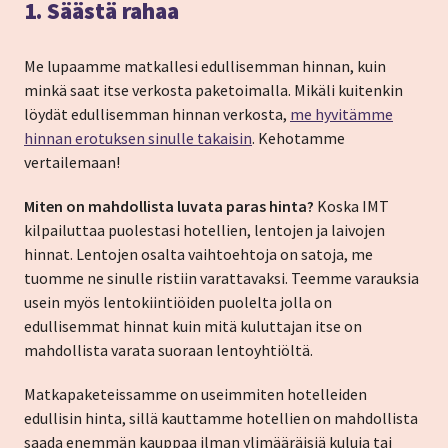
1. Säästä rahaa
Me lupaamme matkallesi edullisemman hinnan, kuin
minkä saat itse verkosta paketoimalla. Mikäli kuitenkin
löydät edullisemman hinnan verkosta,
me hyvitämme
hinnan erotuksen sinulle takaisin
. Kehotamme
vertailemaan!
Miten on mahdollista luvata paras hinta?
Koska IMT
kilpailuttaa puolestasi hotellien, lentojen ja laivojen
hinnat. Lentojen osalta vaihtoehtoja on satoja, me
tuomme ne sinulle ristiin varattavaksi. Teemme varauksia
usein myös lentokiintiöiden puolelta jolla on
edullisemmat hinnat kuin mitä kuluttajan itse on
mahdollista varata suoraan lentoyhtiöltä.
Matkapaketeissamme on useimmiten hotelleiden
edullisin hinta, sillä kauttamme hotellien on mahdollista
saada enemmän kauppaa ilman ylimääräisiä kuluja tai