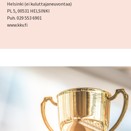
Helsinki (ei kuluttajaneuvontaa)
PL 5, 00531 HELSINKI
Puh. 029 553 6901
www.kkv.fi