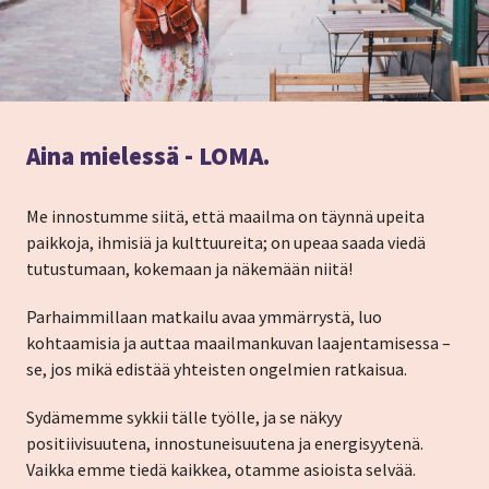
Aina mielessä - LOMA.
Me innostumme siitä, että maailma on täynnä upeita
paikkoja, ihmisiä ja kulttuureita; on upeaa saada viedä
tutustumaan, kokemaan ja näkemään niitä!
Parhaimmillaan matkailu avaa ymmärrystä, luo
kohtaamisia ja auttaa maailmankuvan laajentamisessa –
se, jos mikä edistää yhteisten ongelmien ratkaisua.
Sydämemme sykkii tälle työlle, ja se näkyy
positiivisuutena, innostuneisuutena ja energisyytenä.
Vaikka emme tiedä kaikkea, otamme asioista selvää.