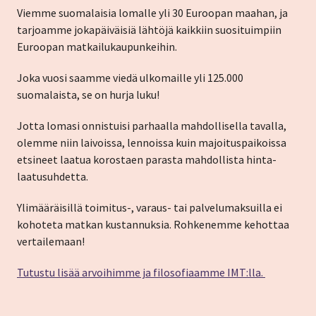
Viemme suomalaisia lomalle yli 30 Euroopan maahan, ja
tarjoamme jokapäiväisiä lähtöjä kaikkiin suosituimpiin
Euroopan matkailukaupunkeihin.
Joka vuosi saamme viedä ulkomaille yli 125.000
suomalaista, se on hurja luku!
Jotta lomasi onnistuisi parhaalla mahdollisella tavalla,
olemme niin laivoissa, lennoissa kuin majoituspaikoissa
etsineet laatua korostaen parasta mahdollista hinta-
laatusuhdetta.
Ylimääräisillä toimitus-, varaus- tai palvelumaksuilla ei
kohoteta matkan kustannuksia. Rohkenemme kehottaa
vertailemaan!
Tutustu lisää arvoihimme ja filosofiaamme IMT:lla.